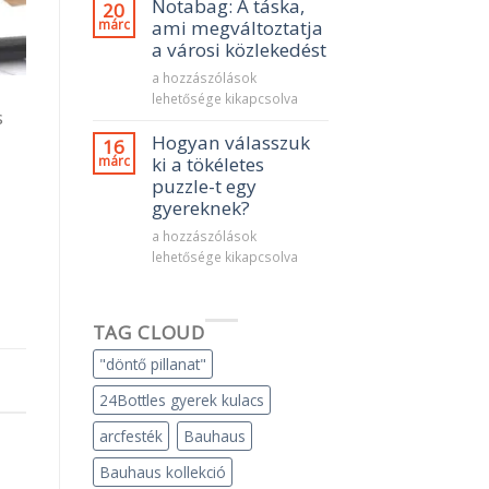
ovis
Notabag: A táska,
20
szülinapra?
márc
ami megváltoztatja
–
a városi közlekedést
Kreatív
Notabag:
a hozzászólások
szettek
A
lehetősége kikapcsolva
5000
s
táska,
Ft
ami
Hogyan válasszuk
16
alatt
megváltoztatja
márc
ki a tökéletes
bejegyzéshez
a
puzzle-t egy
városi
gyereknek?
közlekedést
Hogyan
a hozzászólások
bejegyzéshez
válasszuk
lehetősége kikapcsolva
ki
a
tökéletes
TAG CLOUD
puzzle-
t
"döntő pillanat"
egy
24Bottles gyerek kulacs
gyereknek?
bejegyzéshez
arcfesték
Bauhaus
Bauhaus kollekció