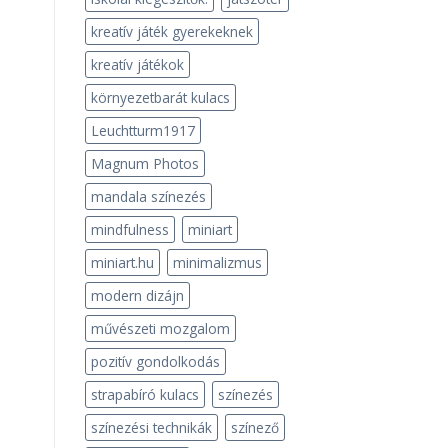
kreatív játék gyerekeknek
kreatív játékok
környezetbarát kulacs
Leuchtturm1917
Magnum Photos
mandala színezés
mindfulness
miniart
miniart.hu
minimalizmus
modern dizájn
művészeti mozgalom
pozitív gondolkodás
strapabíró kulacs
színezés
színezési technikák
színező