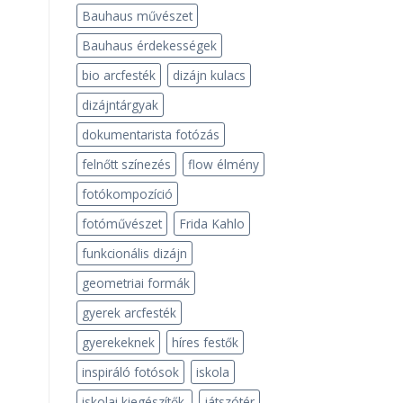
Bauhaus művészet
Bauhaus érdekességek
bio arcfesték
dizájn kulacs
dizájntárgyak
dokumentarista fotózás
felnőtt színezés
flow élmény
fotókompozíció
fotóművészet
Frida Kahlo
funkcionális dizájn
geometriai formák
gyerek arcfesték
gyerekeknek
híres festők
inspiráló fotósok
iskola
iskolai kiegészítők.
játszótér