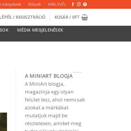
 irányelvek
Rólunk
HÍRLEVÉL
LÉPÉS / REGISZTRÁCIÓ
KOSÁR /
0
FT
ÁSOK
MÉDIA MEGJELENÉSEK
A MINIART BLOGJA
A MiniArt blogja,
magazinja egy olyan
felület lesz, ahol nemcsak
azokat a márkákat
mutatjuk majd be
részletesen, amiket meg