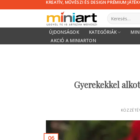
KREATÍV, MŰVÉSZI ÉS DESIGN PRÉMIUM JÁTÉ
Skip
to
Keresés
content
a
következőre:
ÚJDONSÁGOK
KATEGÓRIÁK
MIN
AKCIÓ A MINIARTON
Gyerekekkel alkot
KÖZZÉTÉ
06