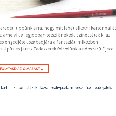
eredeti tippünk arra, hogy mit lehet alkotni kartonnal é
t, amelyik a legjobban tetszik nektek, színezzétek ki az
, és engedjétek szabadjára a fantáziát, miközben
s, építs és játssz Fedezzétek fel velünk a népszerű Djeco
FOLYTASD AZ OLVASÁST
→
 karton
,
karton játék
,
kollázs
,
kreatívjáték
,
művészi játék
,
papírjáték
,