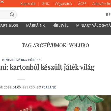
KOK
Kapcsolat
GYIK
Cégadatok
ÁSZF
Adatvédelmi
BE
IART BLOG
MÁRKÁINK
HÍRLEVÉL
MINIART VÁLOGAT
TAG ARCHÍVUMOK:
VOLUBO
MINIART MÁRKA FÓKUSZ
ni: kartonból készült játék világ
VE
2023.04.06.
SZERZŐ:
BORDASANDI