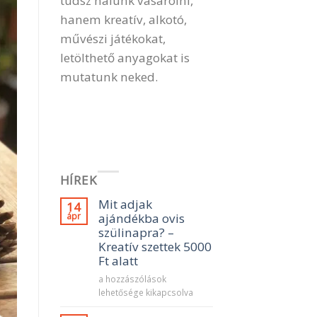
tudsz nálunk vásárolni,
hanem kreatív, alkotó,
művészi játékokat,
letölthető anyagokat is
mutatunk neked.
HÍREK
Mit adjak
14
ápr
ajándékba ovis
szülinapra? –
Kreatív szettek 5000
Ft alatt
Mit
a hozzászólások
adjak
lehetősége kikapcsolva
ajándékba