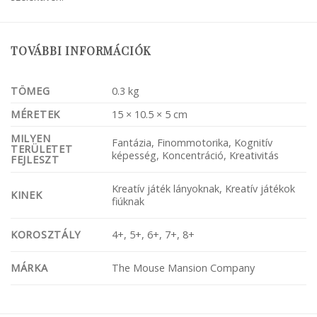
TOVÁBBI INFORMÁCIÓK
TÖMEG
0.3 kg
MÉRETEK
15 × 10.5 × 5 cm
MILYEN
Fantázia, Finommotorika, Kognitív
TERÜLETET
képesség, Koncentráció, Kreativitás
FEJLESZT
Kreatív játék lányoknak, Kreatív játékok
KINEK
fiúknak
KOROSZTÁLY
4+, 5+, 6+, 7+, 8+
MÁRKA
The Mouse Mansion Company