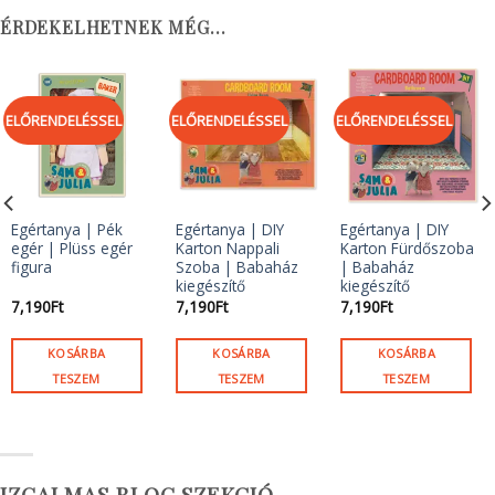
ÉRDEKELHETNEK MÉG…
ELŐRENDELÉSSEL
ELŐRENDELÉSSEL
ELŐRENDELÉSSEL
Egértanya | Pék
Egértanya | DIY
Egértanya | DIY
egér | Plüss egér
Karton Nappali
Karton Fürdőszoba
figura
Szoba | Babaház
| Babaház
kiegészítő
kiegészítő
7,190
Ft
7,190
Ft
7,190
Ft
KOSÁRBA
KOSÁRBA
KOSÁRBA
TESZEM
TESZEM
TESZEM
IZGALMAS BLOG SZEKCIÓ