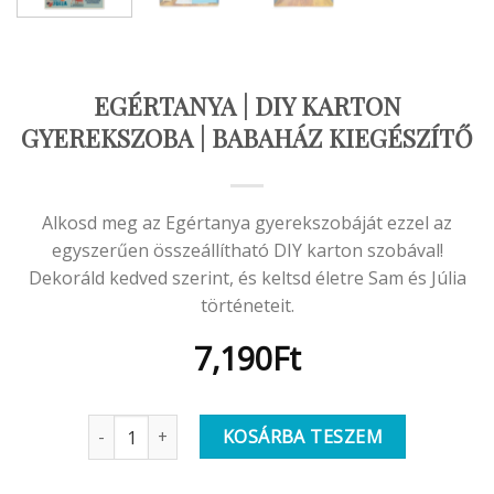
EGÉRTANYA | DIY KARTON
GYEREKSZOBA | BABAHÁZ KIEGÉSZÍTŐ
Alkosd meg az Egértanya gyerekszobáját ezzel az
egyszerűen összeállítható DIY karton szobával!
Dekoráld kedved szerint, és keltsd életre Sam és Júlia
történeteit.
7,190
Ft
Egértanya | DIY Karton Gyerekszoba | Babaház kiegés
KOSÁRBA TESZEM