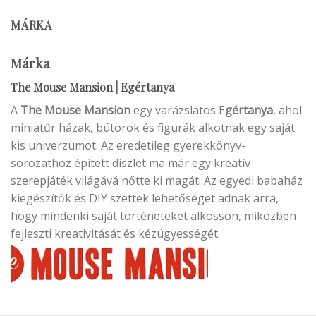
MÁRKA
Márka
The Mouse Mansion | Egértanya
A
The Mouse Mansion
egy varázslatos E
gértanya
, ahol
miniatűr házak, bútorok és figurák alkotnak egy saját
kis univerzumot. Az eredetileg gyerekkönyv-
sorozathoz épített díszlet ma már egy kreatív
szerepjáték világává nőtte ki magát. Az egyedi babaház
kiegészítők és DIY szettek lehetőséget adnak arra,
hogy mindenki saját történeteket alkosson, miközben
fejleszti kreativitását és kézügyességét.