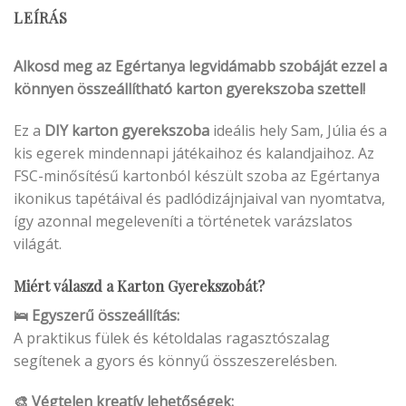
LEÍRÁS
Alkosd meg az Egértanya legvidámabb szobáját ezzel a
könnyen összeállítható karton gyerekszoba szettel!
Ez a
DIY karton gyerekszoba
ideális hely Sam, Júlia és a
kis egerek mindennapi játékaihoz és kalandjaihoz. Az
FSC-minősítésű kartonból készült szoba az Egértanya
ikonikus tapétáival és padlódizájnjaival van nyomtatva,
így azonnal megeleveníti a történetek varázslatos
világát.
Miért válaszd a Karton Gyerekszobát?
🛌 Egyszerű összeállítás:
A praktikus fülek és kétoldalas ragasztószalag
segítenek a gyors és könnyű összeszerelésben.
🎨 Végtelen kreatív lehetőségek: