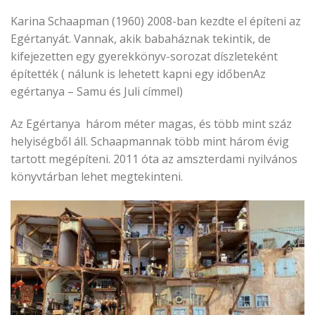
Karina Schaapman (1960) 2008-ban kezdte el építeni az
Egértanyát. Vannak, akik babaháznak tekintik, de
kifejezetten egy gyerekkönyv-sorozat díszleteként
építették ( nálunk is lehetett kapni egy időben
Az
egértanya – Samu és Juli címmel)
Az Egértanya három méter magas, és több mint száz
helyiségből áll. Schaapmannak több mint három évig
tartott megépíteni. 2011 óta az amszterdami nyilvános
könyvtárban lehet megtekinteni.