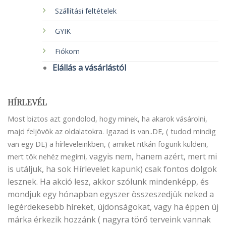
Szállítási feltételek
GYIK
Fiókom
Elállás a vásárlástól
HÍRLEVÉL
Most biztos azt gondolod, hogy minek, ha akarok vásárolni,
majd feljövök az oldalatokra. Igazad is van..DE, ( tudod mindig
van egy DE) a hírleveleinkben, ( amiket ritkán fogunk küldeni,
vagyis nem, hanem azért, mert mi
mert tök nehéz megírni,
is utáljuk, ha sok Hírlevelet kapunk) csak fontos dolgok
lesznek. Ha akció lesz, akkor szólunk mindenképp, és
mondjuk egy hónapban egyszer összeszedjük neked a
legérdekesebb híreket, újdonságokat, vagy ha éppen új
márka érkezik hozzánk ( nagyra törő terveink vannak