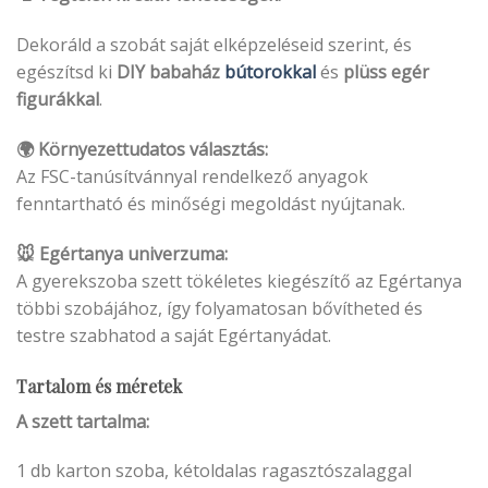
Dekoráld a szobát saját elképzeléseid szerint, és
egészítsd ki
DIY babaház
bútorokkal
és
plüss egér
figurákkal
.
🌍 Környezettudatos választás:
Az FSC-tanúsítvánnyal rendelkező anyagok
fenntartható és minőségi megoldást nyújtanak.
🐭 Egértanya univerzuma:
A gyerekszoba szett tökéletes kiegészítő az Egértanya
többi szobájához, így folyamatosan bővítheted és
testre szabhatod a saját Egértanyádat.
Tartalom és méretek
A szett tartalma:
1 db karton szoba, kétoldalas ragasztószalaggal