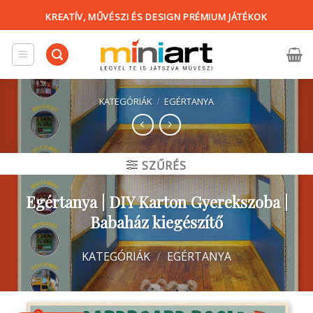
Skip
KREATÍV, MŰVÉSZI ÉS DESIGN PRÉMIUM JÁTÉKOK
to
content
KATEGÓRIÁK
/
EGÉRTANYA
SZŰRÉS
Egértanya | DIY Karton Gyerekszoba |
Babaház kiegészítő
KATEGÓRIÁK
/
EGÉRTANYA