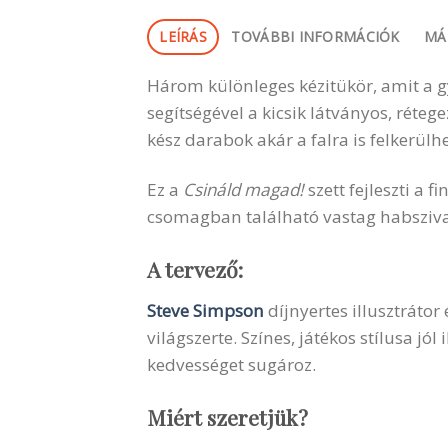
LEÍRÁS
TOVÁBBI INFORMÁCIÓK
MÁ
Három különleges kézitükör, amit a gy
segítségével a kicsik látványos, réte
kész darabok akár a falra is felkerülhe
Ez a
Csináld magad!
szett fejleszti a 
csomagban található vastag habszivac
A tervező:
Steve Simpson
díjnyertes illusztráto
világszerte. Színes, játékos stílusa jó
kedvességet sugároz.
Miért szeretjük?