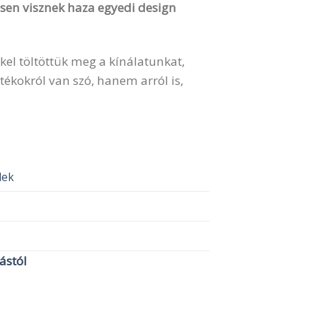
vesen visznek haza egyedi design
kel töltöttük meg a kínálatunkat,
ékokról van szó, hanem arról is,
elek
lástól