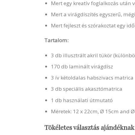
Mert egy kreatív foglalkozás után v
Mert a virágdíszítés egyszerű, még
Mert fejleszt és szórakoztat egy id
Tartalom:
3 db illusztrált akril tükör (külön
170 db laminált virágdísz
3 ív kétoldalas habszivacs matrica
3 db speciális akasztómatrica
1 db használati útmutató
Méretek: 12 x 22cm, Ø 15cm and 
Tökéletes választás ajándéknak 