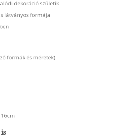
alódi dekoráció születik
is látványos formája
őben
böző formák és méretek)
Ø 16cm
is