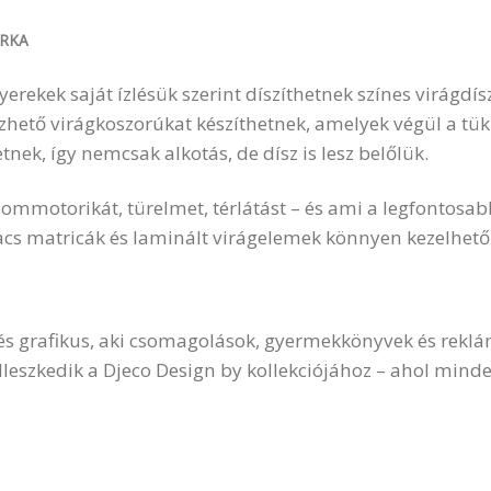
RKA
erekek saját ízlésük szerint díszíthetnek színes virágdís
gezhető virágkoszorúkat készíthetnek, amelyek végül a tük
tnek, így nemcsak alkotás, de dísz is lesz belőlük.
finommotorikát, türelmet, térlátást – és ami a legfontosa
s matricák és laminált virágelemek könnyen kezelhetők,
r és grafikus, aki csomagolások, gyermekkönyvek és reklá
l illeszkedik a Djeco Design by kollekciójához – ahol minde