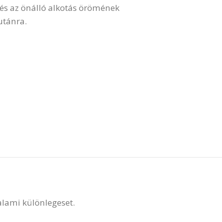
s és az önálló alkotás örömének
utánra.
valami különlegeset.