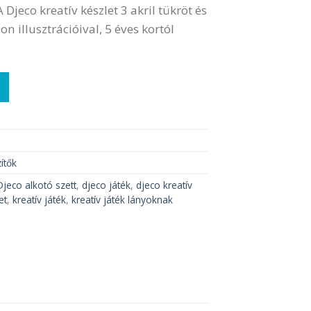
 Djeco kreatív készlet 3 akril tükröt és
n illusztrációival, 5 éves kortól
s kézitükrök mennyiség
ítők
Djeco alkotó szett
,
djeco játék
,
djeco kreatív
et
,
kreatív játék
,
kreatív játék lányoknak