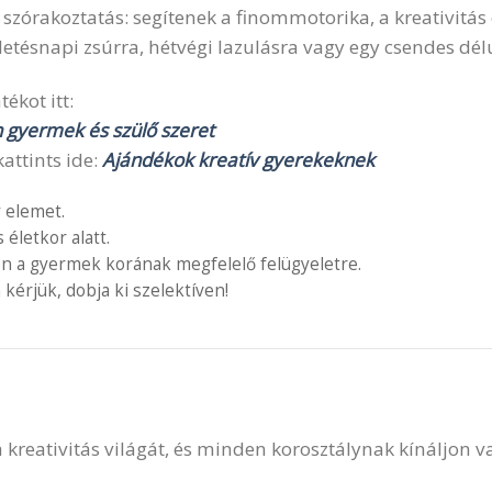
a szórakoztatás: segítenek a finommotorika, a kreativitá
etésnapi zsúrra, hétvégi lazulásra vagy egy csendes dél
ékot itt:
n gyermek és szülő szeret
attints ide:
Ajándékok kreatív gyerekeknek
 elemet.
letkor alatt.
en a gyermek korának megfelelő felügyeletre.
 kérjük, dobja ki szelektíven!
 a kreativitás világát, és minden korosztálynak kínáljon 