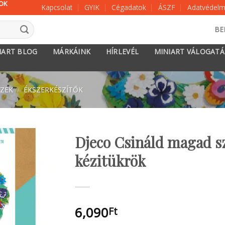
KOK
Kapcsolat
GYIK
Cégadatok
ÁSZF
Adatvédelmi
BE
IART BLOG
MÁRKÁINK
HÍRLEVÉL
MINIART VÁLOGAT
SZEK
/
ÉKSZERKÉSZÍTŐK
Djeco Csináld magad sz
kézitükrök
6,090
Ft