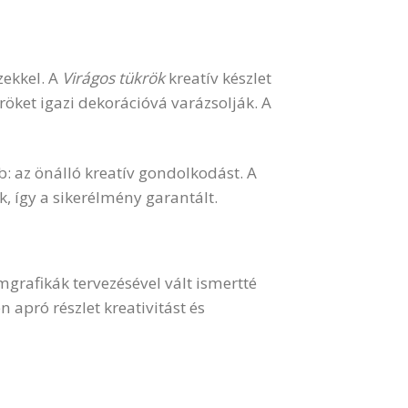
zekkel. A
Virágos tükrök
kreatív készlet
röket igazi dekorációvá varázsolják. A
bb: az önálló kreatív gondolkodást. A
 így a sikerélmény garantált.
mgrafikák tervezésével vált ismertté
n apró részlet kreativitást és