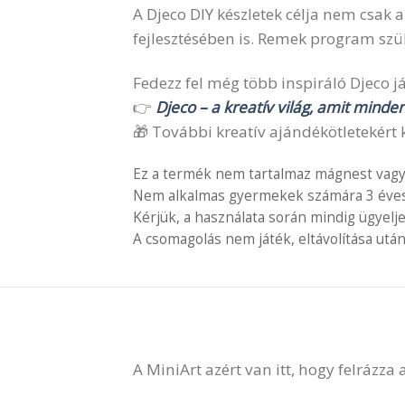
A Djeco DIY készletek célja nem csak 
fejlesztésében is. Remek program szül
Fedezz fel még több inspiráló Djeco ját
👉
Djeco – a kreatív világ, amit minde
🎁 További kreatív ajándékötletekért k
Ez a termék nem tartalmaz mágnest vagy
Nem alkalmas gyermekek számára 3 éves é
Kérjük, a használata során mindig ügyelj
A csomagolás nem játék, eltávolítása után
A MiniArt azért van itt, hogy felrázza