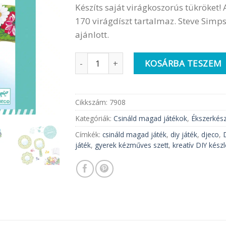
Készíts saját virágkoszorús tükröket! A
170 virágdíszt tartalmaz. Steve Simpso
ajánlott.
Djeco Csináld magad szett | Virágkerete
KOSÁRBA TESZEM
Cikkszám:
7908
Kategóriák:
Csináld magad játékok
,
Ékszerkész
Címkék:
csináld magad játék
,
diy játék
,
djeco
,
játék
,
gyerek kézműves szett
,
kreatív DIY készl