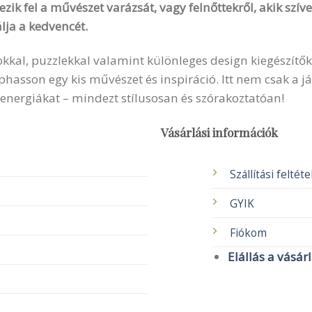
zik fel a művészet varázsát, vagy felnőttekről, akik szí
lja a kedvencét.
okkal, puzzlekkal valamint különleges design kiegészítők
sson egy kis művészet és inspiráció. Itt nem csak a ját
 energiákat – mindezt stílusosan és szórakoztatóan!
Vásárlási információk
Szállítási feltét
GYIK
Fiókom
Elállás a vásár