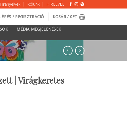
 irányelvek
Rólunk
HÍRLEVÉL
LÉPÉS / REGISZTRÁCIÓ
KOSÁR /
0
FT
ÁSOK
MÉDIA MEGJELENÉSEK
ett | Virágkeretes