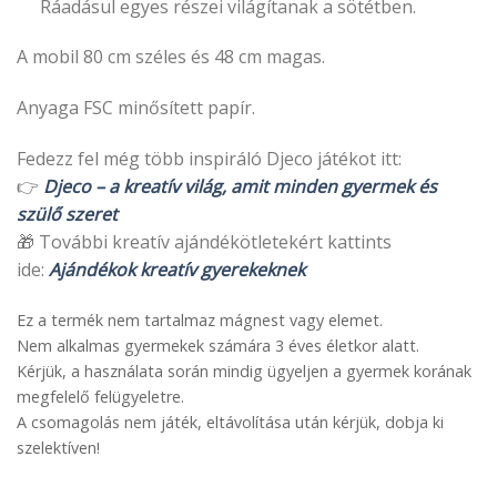
Ráadásul egyes részei világítanak a sötétben.
A mobil 80 cm széles és 48 cm magas.
Anyaga FSC minősített papír.
Fedezz fel még több inspiráló Djeco játékot itt:
👉
Djeco – a kreatív világ, amit minden gyermek és
szülő szeret
🎁 További kreatív ajándékötletekért kattints
ide:
Ajándékok kreatív gyerekeknek
Ez a termék nem tartalmaz mágnest vagy elemet.
Nem alkalmas gyermekek számára 3 éves életkor alatt.
Kérjük, a használata során mindig ügyeljen a gyermek korának
megfelelő felügyeletre.
A csomagolás nem játék, eltávolítása után kérjük, dobja ki
szelektíven!