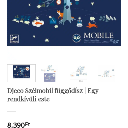
Djeco Szélmobil függődísz | Egy
rendkívüli este
8,390
Ft