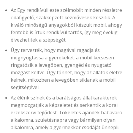
Az Egy rendkívüli este szélmobilt minden részletre
odafigyelő, szakképzett kézművesek készítik. A
kiváló minőségű anyagokból készült mobil, ahogy
fentebb is írtuk rendkívül tartós, így még évekig
élvezhetitek a szépségét.
Úgy tervezték, hogy magával ragadja és
megnyugtassa a gyerekeket: a mobil kecsesen
ringatózik a levegőben, gyengéd és nyugtató
mozgást keltve. Úgy tűnhet, hogy az állatok életre
kelnek, miközben a levegőben siklanak a mobil
segítségével.
Az élénk színek és a barátságos állatkarakterek
megmozgatják a képzeletet és serkentik a korai
érzékszervi fejlődést. Tökéletes ajándék babaváró
alkalomra, születésnapra vagy bármilyen olyan
alkalomra, amely a gyermekkor csodáját ünnepli.