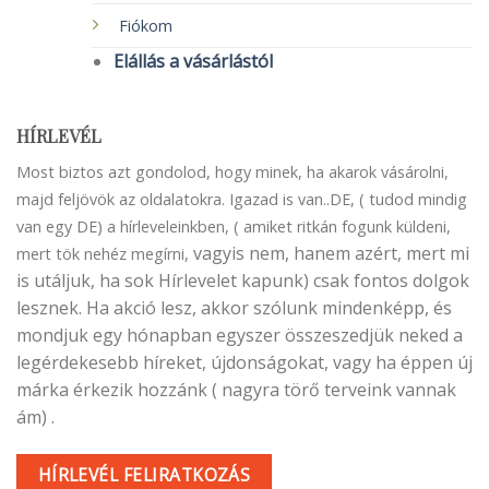
Fiókom
Elállás a vásárlástól
HÍRLEVÉL
Most biztos azt gondolod, hogy minek, ha akarok vásárolni,
majd feljövök az oldalatokra. Igazad is van..DE, ( tudod mindig
van egy DE) a hírleveleinkben, ( amiket ritkán fogunk küldeni,
vagyis nem, hanem azért, mert mi
mert tök nehéz megírni,
is utáljuk, ha sok Hírlevelet kapunk) csak fontos dolgok
lesznek. Ha akció lesz, akkor szólunk mindenképp, és
mondjuk egy hónapban egyszer összeszedjük neked a
legérdekesebb híreket, újdonságokat, vagy ha éppen új
márka érkezik hozzánk ( nagyra törő terveink vannak
ám) .
HÍRLEVÉL FELIRATKOZÁS