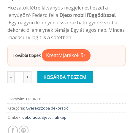
Hozzatok létre látványos megjelenést ezzel a
lenyűgöző Fedezd fel a
Djeco
mobil függődísszel.
Egy nagyon könnyen összerakható gyerekszoba
dekoráció, amelynek témája Egy átlagos nap. Mindez
ráadásul világít is a sötétben.
Kreatív játékok 5+
További tippek
Djeco Szélmobil függődísz | Egy rendkívüli este mennyiség
KOSÁRBA TESZEM
Cikkszám:
DD04301
Kategória:
Gyerekszoba dekoráció
Címkék:
dekoráció
,
djeco
,
fali kép