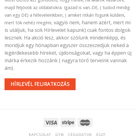
majd feljövök az oldalatokra. Igazad is van..DE, ( tudod mindig
van egy DE) a hírleveleinkben, ( amiket ritkán fogunk küldeni,
vagyis nem, hanem azért, mert mi
mert tök nehéz megírni,
is utáljuk, ha sok Hírlevelet kapunk) csak fontos dolgok
lesznek. Ha akció lesz, akkor szólunk mindenképp, és
mondjuk egy hónapban egyszer összeszedjük neked a
legérdekesebb híreket, újdonságokat, vagy ha éppen új
márka érkezik hozzánk ( nagyra törő terveink vannak
ám) .
HÍRLEVÉL FELIRATKOZÁS
KAPCSOLAT
GYIK
CÉGADATOK
ÁSZF