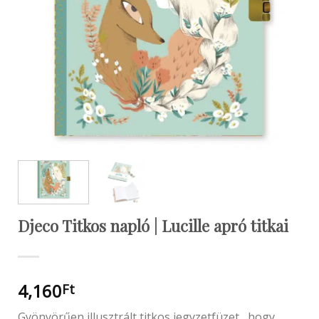
Djeco Titkos napló | Lucille apró titkai
4,160
Ft
Gyönyörűen illusztrált titkos jegyzetfüzet , hogy