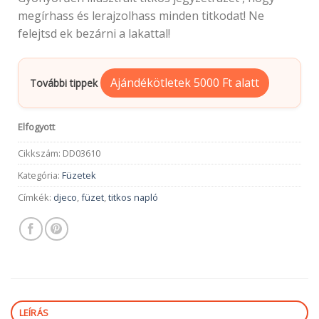
megírhass és lerajzolhass minden titkodat! Ne
felejtsd ek bezárni a lakattal!
Ajándékötletek 5000 Ft alatt
További tippek
Elfogyott
Cikkszám:
DD03610
Kategória:
Füzetek
Címkék:
djeco
,
füzet
,
titkos napló
LEÍRÁS