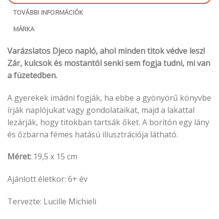
TOVÁBBI INFORMÁCIÓK
MÁRKA
Varázslatos Djeco napló, ahol minden titok védve lesz!
Zár, kulcsok és mostantól senki sem fogja tudni, mi van
a füzetedben.
A gyerekek imádni fogják, ha ebbe a gyönyörű könyvbe
írják naplójukat vagy gondolataikat, majd a lakattal
lezárják, hogy titokban tartsák őket. A borítón egy lány
és őzbarna fémes hatású illusztrációja látható.
Méret:
19,5 x 15 cm
Ajánlott életkor: 6+ év
Tervezte: Lucille Michieli