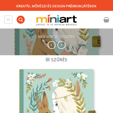
Skip
KREATÍV, MŰVÉSZI ÉS DESIGN PRÉMIUM JÁTÉKOK
to
content
KATEGÓRIÁK
/
FÜZETEK
SZŰRÉS