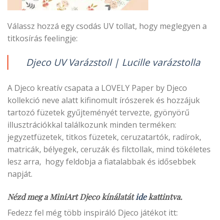
Válassz hozzá egy csodás UV tollat, hogy meglegyen a
titkosírás feelingje:
Djeco UV Varázstoll | Lucille varázstolla
A Djeco kreatív csapata a LOVELY Paper by Djeco
kollekció neve alatt kifinomult írószerek és hozzájuk
tartozó füzetek gyűjteményét tervezte, gyönyörű
illusztrációkkal találkozunk minden terméken:
jegyzetfüzetek, titkos füzetek, ceruzatartók, radírok,
matricák, bélyegek, ceruzák és filctollak, mind tökéletes
lesz arra, hogy feldobja a fiatalabbak és idősebbek
napját.
Nézd meg a MiniArt Djeco kínálatát
ide
kattintva.
Fedezz fel még több inspiráló Djeco játékot itt: