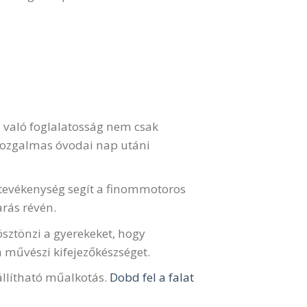
 való foglalatosság nem csak
 mozgalmas óvodai nap utáni
tevékenység segít a finommotoros
rás révén.
 ösztönzi a gyerekeket, hogy
 a művészi kifejezőkészséget.
llítható műalkotás.
Dobd fel a falat