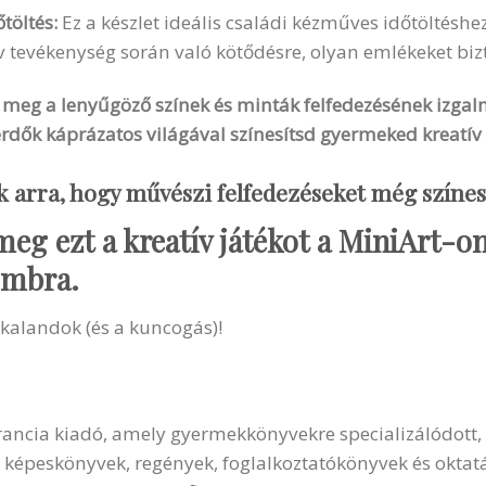
töltés:
Ez a készlet ideális családi kézműves időtöltéshez
v tevékenység során való kötődésre, olyan emlékeket bizt
 meg a lenyűgöző színek és minták felfedezésének izgalm
erdők káprázatos világával színesítsd gyermeked kreatív 
k arra, hogy művészi felfedezéseket még színe
eg ezt a kreatív játékot a MiniArt-on
ombra
.
kalandok (és a kuncogás)!
rancia kiadó, amely gyermekkönyvekre specializálódott, é
 képeskönyvek, regények, foglalkoztatókönyvek és oktatá