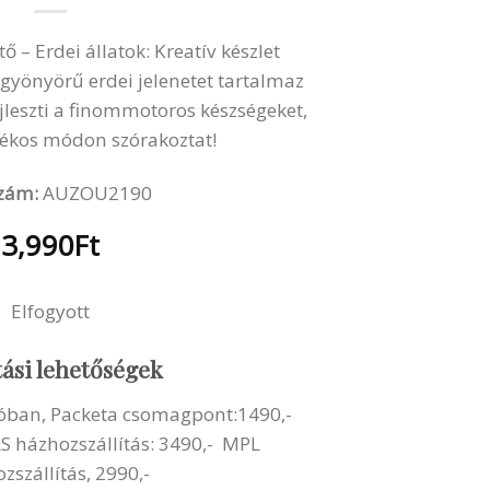
 – Erdei állatok: Kreatív készlet
gyönyörű erdei jelenetet tartalmaz
jleszti a finommotoros készségeket,
ékos módon szórakoztat!
zám:
AUZOU2190
3,990
Ft
Elfogyott
tási lehetőségek
lóban, Packeta csomagpont:1490,-
LS házhozszállítás: 3490,- MPL
zszállítás, 2990,-