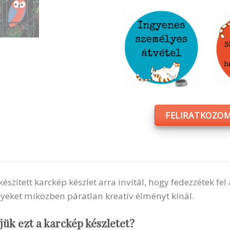
FELIRATKOZOM
készített karckép készlet arra invitál, hogy fedezzétek fe
nyeket miközben páratlan kreatív élményt kínál.
jük ezt a karckép készletet?