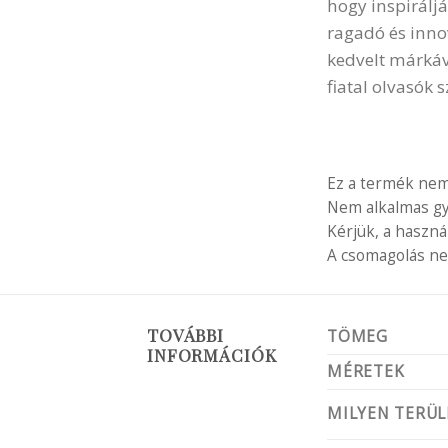
hogy inspiráljá
ragadó és inno
kedvelt márkává
fiatal olvasók s
Ez a termék nem
Nem alkalmas gy
Kérjük, a haszná
A csomagolás nem
TOVÁBBI
TÖMEG
INFORMÁCIÓK
MÉRETEK
MILYEN TERÜL