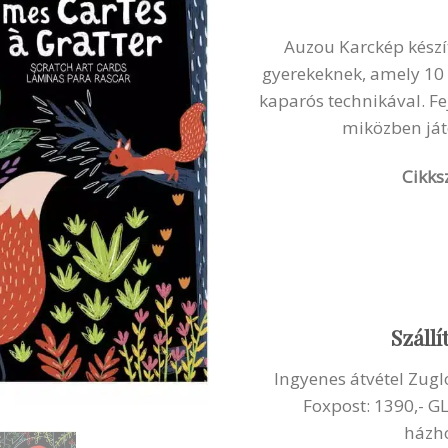
Auzou Karckép készítő
gyerekeknek, amely 10 
kaparós technikával. Fe
miközben ját
Cikks
Szállí
Ingyenes átvétel Zug
Foxpost: 1390,- G
házho