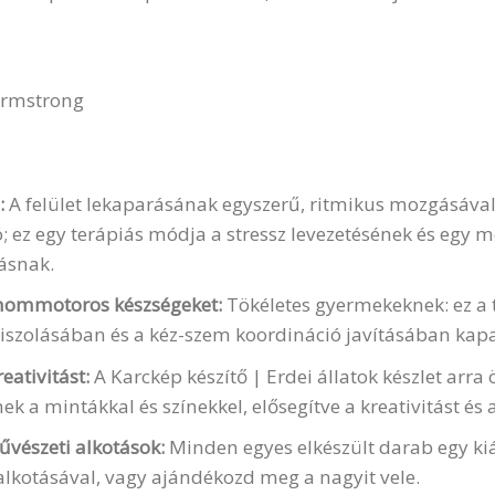
+
Armstrong
:
A felület lekaparásának egyszerű, ritmikus mozgásával
ó; ez egy terápiás módja a stressz levezetésének és egy
ásnak.
finommotoros készségeket:
Tökéletes gyermekeknek: ez a 
siszolásában és a kéz-szem koordináció javításában kapa
reativitást:
A Karckép készítő | Erdei állatok készlet arra
nek a mintákkal és színekkel, elősegítve a kreativitást és
űvészeti alkotások:
Minden egyes elkészült darab egy kiá
lkotásával, vagy ajándékozd meg a nagyit vele.