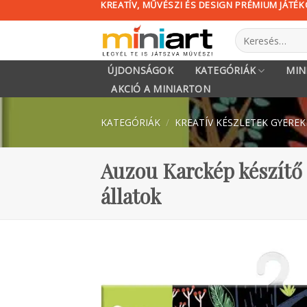
KREATÍV, MŰVÉSZI ÉS DESIGN PRÉMIUM JÁTÉ
Skip
to
Keresés
content
a
következőre:
ÚJDONSÁGOK
KATEGÓRIÁK
MIN
AKCIÓ A MINIARTON
KATEGÓRIÁK
/
KREATÍV KÉSZLETEK GYERE
Auzou Karckép készítő 
állatok