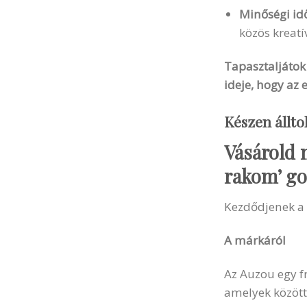
Minőségi idő
közös kreatí
Tapasztaljátok
ideje, hogy az 
Készen állto
Vásárold m
rakom’ g
Kezdődjenek a 
A márkáról
Az Auzou egy f
amelyek között