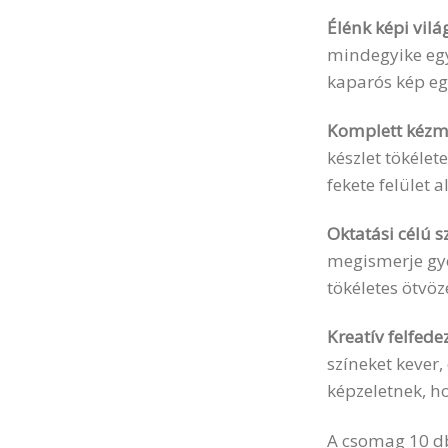
Élénk képi vilá
mindegyike egy
kaparós kép egy
Komplett kézmű
készlet tökéle
fekete felület a
Oktatási célú s
megismerje gyer
tökéletes ötvöze
Kreatív felfede
színeket kever,
képzeletnek, h
A csomag 10 db