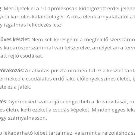
g:
Merüljetek el a 10 aprólékosan kidolgozott erdei jele
edi karcolós kalandot ígér. A róka élénk árnyalataitól a
 izgalmas felfedezés lesz.
ves készlet:
Nem kell keresgélni a megfelelő szerszámot!
tes kaparószerszámmal van felszerelve, amelyet arra terv
latt rejlő csodákat.
zórakozás:
Az alkotás puszta örömén túl ez a készlet fant
meked e csodálatos erdő lakó élőlények színes életét, í
te ez a játék.
zés:
Gyermeked szabadjára engedheti a kreativitását, mi
 és életre kelti ezeket a csodás képeket. Minden egyes le
ogy szárnyalhasson.
 lekaparható képet tartalmaz, valamint a rajzoláshoz s