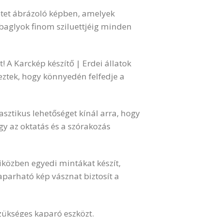
netet ábrázoló képben, amelyek
 baglyok finom sziluettjéig minden
 A Karckép készítő | Erdei állatok
eztek, hogy könnyedén felfedje a
asztikus lehetőséget kínál arra, hogy
gy az oktatás és a szórakozás
közben egyedi mintákat készít,
kaparható kép vásznat biztosít a
zükséges kaparó eszközt.