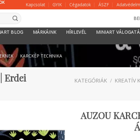
KOK
Kapcsolat
GYIK
Cégadatok
ÁSZF
Adatvédelmi
BE
IART BLOG
MÁRKÁINK
HÍRLEVÉL
MINIART VÁLOGAT
KEKNEK
/
KARCKÉP TECHNIKA
| Erdei
KATEGÓRIÁK
/
KREATÍV 
AUZOU KARCK