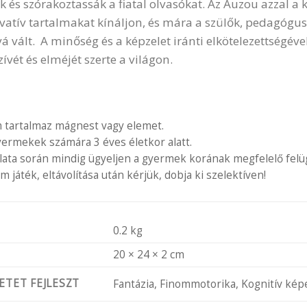
k és szórakoztassák a fiatal olvasókat. Az Auzou azzal a 
vatív tartalmakat kínáljon, és mára a szülők, pedagóg
 vált. A minőség és a képzelet iránti elkötelezettségével
zívét és elméjét szerte a világon.
 tartalmaz mágnest vagy elemet.
ermekek számára 3 éves életkor alatt.
lata során mindig ügyeljen a gyermek korának megfelelő felü
 játék, eltávolítása után kérjük, dobja ki szelektíven!
0.2 kg
20 × 24 × 2 cm
ETET FEJLESZT
Fantázia, Finommotorika, Kognitív képe