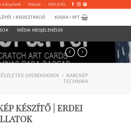
 irányelvek
Rólunk
HÍRLEVÉL
LÉPÉS / REGISZTRÁCIÓ
KOSÁR /
0
FT
ÁSOK
MÉDIA MEGJELENÉSEK
KÉSZLETEK GYEREKEKNEK
/
KARCKÉP
TECHNIKA
ÉP KÉSZÍTŐ | ERDEI
ÁLLATOK