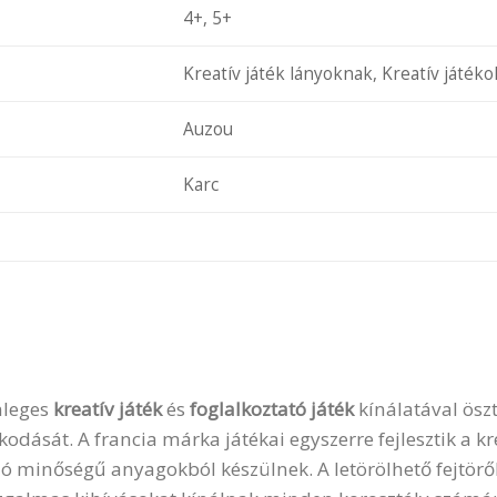
4+, 5+
Kreatív játék lányoknak, Kreatív játéko
Auzou
Karc
nleges
kreatív játék
és
foglalkoztató játék
kínálatával öszt
odását. A francia márka játékai egyszerre fejlesztik a kr
ó minőségű anyagokból készülnek. A letörölhető fejtörők