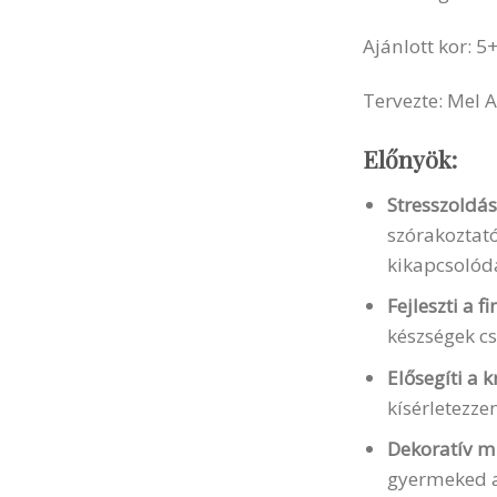
Ajánlott kor: 5
Tervezte: Mel 
Előnyök:
Stresszoldás
szórakoztat
kikapcsolód
Fejleszti a 
készségek c
Elősegíti a k
kísérletezze
Dekoratív m
gyermeked a