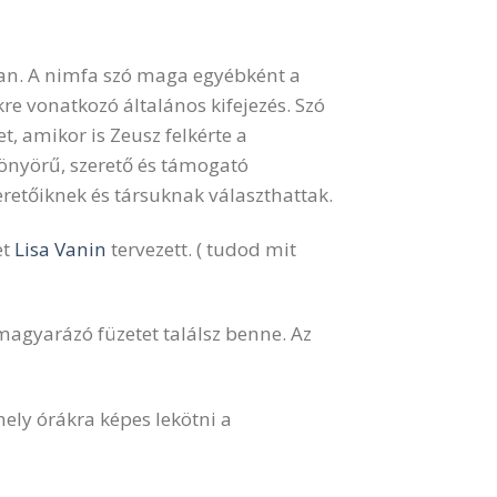
van. A nimfa szó maga egyébként a
re vonatkozó általános kifejezés. Szó
, amikor is Zeusz felkérte a
gyönyörű, szerető és támogató
zeretőiknek és társuknak választhattak.
et
Lisa Vanin
tervezett. ( tudod mit
 magyarázó füzetet találsz benne. Az
mely órákra képes lekötni a