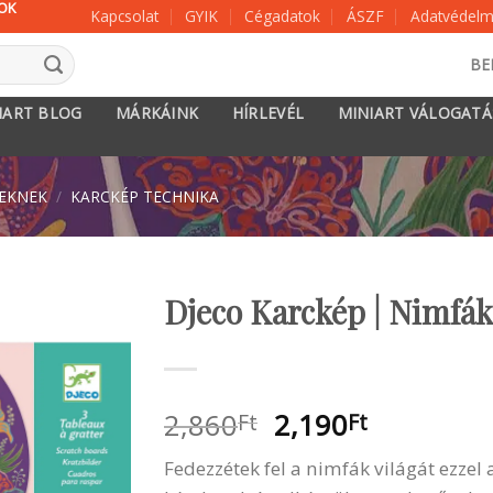
KOK
Kapcsolat
GYIK
Cégadatok
ÁSZF
Adatvédelmi
BE
IART BLOG
MÁRKÁINK
HÍRLEVÉL
MINIART VÁLOGAT
KEKNEK
/
KARCKÉP TECHNIKA
Djeco Karckép | Nimfák
Original
Current
2,860
2,190
Ft
Ft
price
price
Fedezzétek fel a nimfák világát ezzel
was:
is: