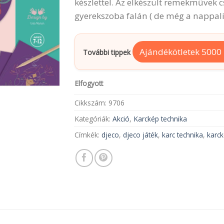
készlettel. Az elkészült remekművek
2,860Ft.
2,190Ft.
gyerekszoba falán ( de még a nappali f
Ajándékötletek 5000 F
További tippek
Elfogyott
Cikkszám:
9706
Kategóriák:
Akció
,
Karckép technika
Címkék:
djeco
,
djeco játék
,
karc technika
,
karc