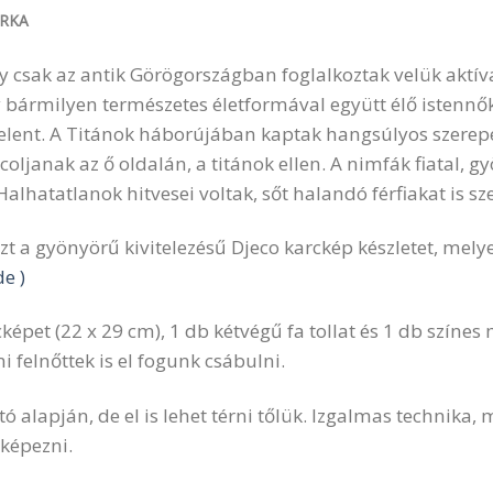
RKA
 csak az antik Görögországban foglalkoztak velük aktí
y bármilyen természetes életformával együtt élő istennők
elent. A Titánok háborújában kaptak hangsúlyos szerepet
oljanak az ő oldalán, a titánok ellen. A nimfák fiatal, 
Halhatatlanok hitvesei voltak, sőt halandó férfiakat is s
zt a gyönyörű kivitelezésű Djeco karckép készletet, mely
de )
képet (22 x 29 cm), 1 db kétvégű fa tollat és 1 db színes
i felnőttek is el fogunk csábulni.
ó alapján, de el is lehet térni tőlük. Izgalmas technika, 
képezni.