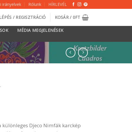
 irányelvek
Rólunk
HÍRLEVÉL
LÉPÉS / REGISZTRÁCIÓ
KOSÁR /
0
FT
ÁSOK
MÉDIA MEGJELENÉSEK
 a különleges Djeco Nimfák karckép