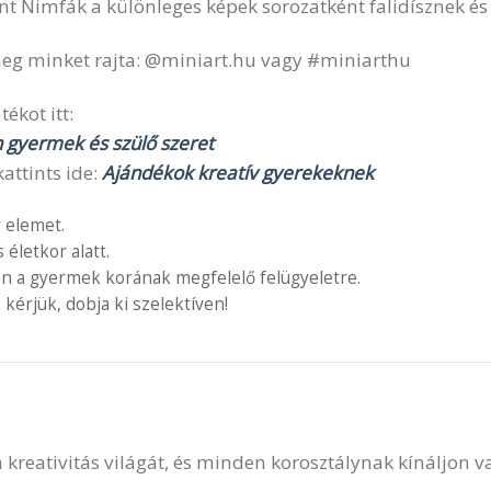
t Nimfák a különleges képek sorozatként falidísznek és 
lj meg minket rajta: @miniart.hu vagy #miniarthu
ékot itt:
n gyermek és szülő szeret
attints ide:
Ajándékok kreatív gyerekeknek
 elemet.
letkor alatt.
en a gyermek korának megfelelő felügyeletre.
 kérjük, dobja ki szelektíven!
 a kreativitás világát, és minden korosztálynak kínáljon 