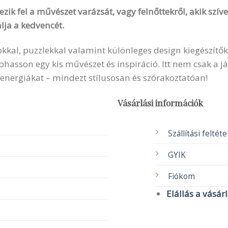
zik fel a művészet varázsát, vagy felnőttekről, akik szí
lja a kedvencét.
okkal, puzzlekkal valamint különleges design kiegészítők
sson egy kis művészet és inspiráció. Itt nem csak a ját
 energiákat – mindezt stílusosan és szórakoztatóan!
Vásárlási információk
Szállítási feltét
GYIK
Fiókom
Elállás a vásár