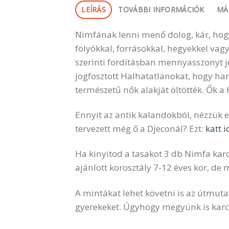
LEÍRÁS
TOVÁBBI INFORMÁCIÓK
MÁ
Nimfának lenni menő dolog, kár, hogy
folyókkal, forrásokkal, hegyekkel vag
szerinti fordításban mennyasszonyt j
jogfosztott Halhatatlanokat, hogy harc
természetű nők alakját öltötték. Ők a 
Ennyit az antik kalandokból, nézzük e
tervezett még ő a Djeconál? Ezt:
katt i
Ha kinyitod a tasakot 3 db Nimfa karc
ajánlott korosztály 7-12 éves kor, de m
A mintákat lehet követni is az útmutat
gyerekeket. Úgyhogy megyünk is karc