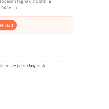
 csodásan fognak mutatni a
alán is) .
t alatt
kép
,
kreatív játékok lányoknak