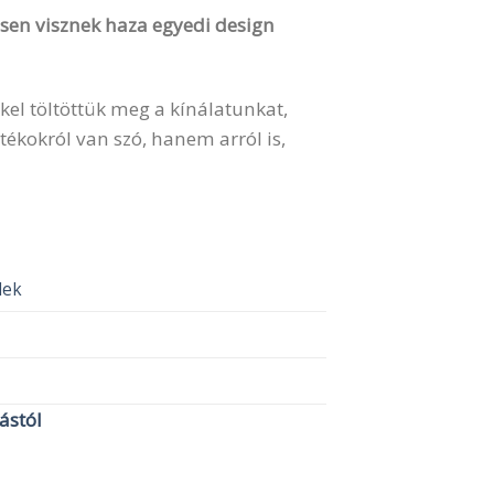
vesen visznek haza egyedi design
kel töltöttük meg a kínálatunkat,
ékokról van szó, hanem arról is,
elek
lástól