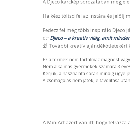
A Djeco karckép sorozatában megjelen
Ha kész töltsd fel az instára és jelö
Fedezz fel még több inspiráló Djeco ját
👉
Djeco – a kreatív világ, amit minde
🎁 További kreatív ajándékötletekért k
Ez a termék nem tartalmaz mágnest vagy
Nem alkalmas gyermekek számára 3 éves é
Kérjük, a használata során mindig ügyelj
A csomagolás nem játék, eltávolítása után
A MiniArt azért van itt, hogy felrázza