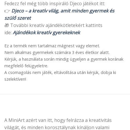
Fedezz fel még több inspiráló Djeco játékot itt:
👉
Djeco – a kreatív világ, amit minden gyermek és
szülő szeret
🎁 További kreatív ajándékötletekért kattints
ide:
Ajándékok kreatív gyerekeknek
Ez a termék nem tartalmaz mágnest vagy elemet.
Nem alkalmas gyermekek számára 3 éves életkor alatt.
Kérjük, a használata során mindig ügyeljen a gyermek korának
megfelelő felügyeletre.
A csomagolás nem játék, eltávolítása után kérjük, dobja ki
szelektíven!
A MiniArt azért van itt, hogy felrázza a kreativitás
világát, és minden korosztálynak kínáljon valami