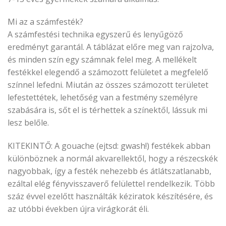
Mi az a számfesték?
A számfestési technika egyszerű és lenyűgöző
eredményt garantál. A táblázat előre meg van rajzolva,
és minden szín egy számnak felel meg. A mellékelt
festékkel elegendő a számozott felületet a megfelelő
színnel lefedni. Miután az összes számozott területet
lefestettétek, lehetőség van a festmény személyre
szabására is, sőt el is térhettek a színektől, lássuk mi
lesz belőle.
KITEKINTŐ: A gouache (ejtsd: gwash!) festékek abban
különböznek a normál akvarellektől, hogy a részecskék
nagyobbak, így a festék nehezebb és átlátszatlanabb,
ezáltal elég fényvisszaverő felülettel rendelkezik. Több
száz évvel ezelőtt használták kéziratok készítésére, és
az utóbbi években újra virágkorát éli.