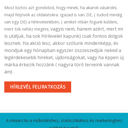
Most biztos azt gondolod, hogy minek, ha akarok vásárolni,
majd feljövök az oldalatokra. Igazad is van..DE, ( tudod mindig
van egy DE) a hírleveleinkben, ( amiket ritkán fogunk küldeni,
vagyis nem, hanem azért, mert mi
mert tök nehéz megírni,
is utáljuk, ha sok Hírlevelet kapunk) csak fontos dolgok
lesznek. Ha akció lesz, akkor szólunk mindenképp, és
mondjuk egy hónapban egyszer összeszedjük neked a
legérdekesebb híreket, újdonságokat, vagy ha éppen új
márka érkezik hozzánk ( nagyra törő terveink vannak
ám) .
HÍRLEVÉL FELIRATKOZÁS
A miniart.hu a működéshez, statisztikához és marketinghez
sütiket használ.