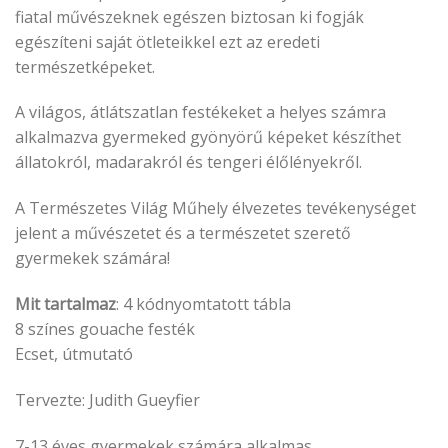
fiatal művészeknek egészen biztosan ki fogják
egészíteni saját ötleteikkel ezt az eredeti
természetképeket.
A világos, átlátszatlan festékeket a helyes számra
alkalmazva gyermeked gyönyörű képeket készíthet
állatokról, madarakról és tengeri élőlényekről.
A Természetes Világ Műhely élvezetes tevékenységet
jelent a művészetet és a természetet szerető
gyermekek számára!
Mit tartalmaz
: 4 kódnyomtatott tábla
8 színes gouache festék
Ecset, útmutató
Tervezte: Judith Gueyfier
7-13 éves gyermekek számára alkalmas.