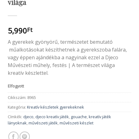
világa
5,990
Ft
A gyerekek gyönyörű, természetet bemutató
műalkotásokat készíthetnek a gyerekszoba falára,
vagy éppen ajándékba a nagyinak ezzel a Djeco
Művészeti műhely, festés | A természet világa
kreatív készlettel.
Elfogyott
Cikkszám:
8965
Kategória:
Kreatív készletek gyerekeknek
Címkék:
djeco
,
djeco kreatív játék
,
gouache
,
kreatív játék
lányoknak
,
művészeti játék
,
művészeti készlet