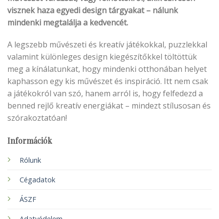
visznek haza egyedi design tárgyakat – nálunk
mindenki megtalálja a kedvencét.
A legszebb művészeti és kreatív játékokkal, puzzlekkal
valamint különleges design kiegészítőkkel töltöttük
meg a kínálatunkat, hogy mindenki otthonában helyet
kaphasson egy kis művészet és inspiráció. Itt nem csak
a játékokról van szó, hanem arról is, hogy felfedezd a
benned rejlő kreatív energiákat – mindezt stílusosan és
szórakoztatóan!
Információk
Rólunk
Cégadatok
ÁSZF
Adatvédelem