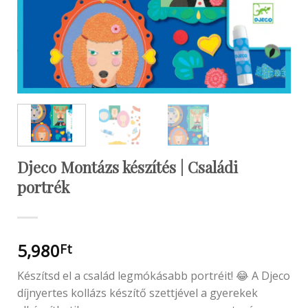
Djeco Montázs készítés | Családi
portrék
5,980
Ft
Készítsd el a család legmókásabb portréit! 😂 A Djeco
díjnyertes kollázs készítő szettjével a gyerekek