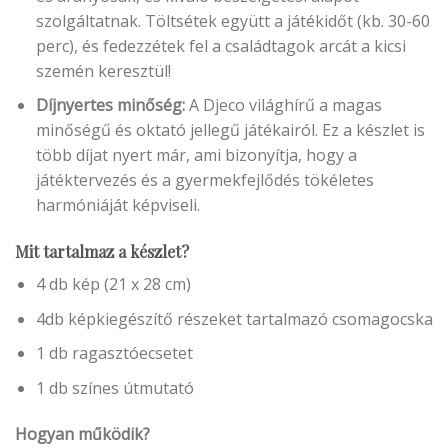
szolgáltatnak. Töltsétek együtt a játékidőt (kb. 30-60
perc), és fedezzétek fel a családtagok arcát a kicsi
szemén keresztül!
Díjnyertes minőség:
A Djeco világhírű a magas
minőségű és oktató jellegű játékairól. Ez a készlet is
több díjat nyert már, ami bizonyítja, hogy a
játéktervezés és a gyermekfejlődés tökéletes
harmóniáját képviseli.
Mit tartalmaz a készlet?
4 db kép (21 x 28 cm)
4db képkiegészítő részeket tartalmazó csomagocska
1 db ragasztóecsetet
1 db színes útmutató
Hogyan működik?