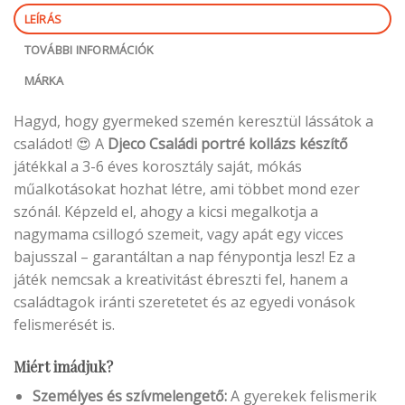
LEÍRÁS
TOVÁBBI INFORMÁCIÓK
MÁRKA
Hagyd, hogy gyermeked szemén keresztül lássátok a
családot! 😍 A
Djeco Családi portré kollázs készítő
játékkal a 3-6 éves korosztály saját, mókás
műalkotásokat hozhat létre, ami többet mond ezer
szónál. Képzeld el, ahogy a kicsi megalkotja a
nagymama csillogó szemeit, vagy apát egy vicces
bajusszal – garantáltan a nap fénypontja lesz! Ez a
játék nemcsak a kreativitást ébreszti fel, hanem a
családtagok iránti szeretetet és az egyedi vonások
felismerését is.
Miért imádjuk?
Személyes és szívmelengető:
A gyerekek felismerik