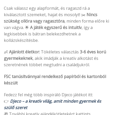
Csak válassz egy alapformát, és ragaszd rá a
kiválasztott szemeket, hajat és mosolyt! ✂️
Nincs
szükség ollóra vagy ragasztóra
, minden forma előre ki
van vágva. 🌟
A játék egyszerű és intuitív
, így a
legkisebbek is bátran belekezdhetnek a
kollázskészítésbe.
👶
Ajánlott életkor:
Tökéletes választás
3-6 éves korú
gyermekeknek
, akik imádják a kreatív alkotást és
szeretnének többet megtudni a családjukról.
FSC tanúsítvánnyal rendelkező papírból és kartonból
készült
Fedezz fel még több inspiráló Djeco játékot itt:
👉
Djeco – a kreatív világ, amit minden gyermek és
szülő szeret
🎁 További kreatív ajándékötletekért kattints