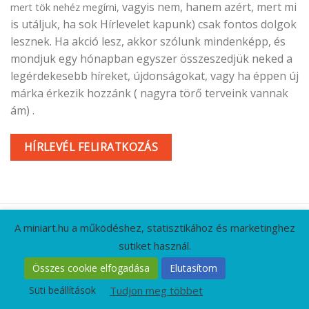
vagyis nem, hanem azért, mert mi
mert tök nehéz megírni,
is utáljuk, ha sok Hírlevelet kapunk) csak fontos dolgok
lesznek. Ha akció lesz, akkor szólunk mindenképp, és
mondjuk egy hónapban egyszer összeszedjük neked a
legérdekesebb híreket, újdonságokat, vagy ha éppen új
márka érkezik hozzánk ( nagyra törő terveink vannak
ám) .
HÍRLEVÉL FELIRATKOZÁS
A miniart.hu a működéshez, statisztikához és marketinghez
sütiket használ.
KAPCSOLAT
GYIK
CÉGADATOK
ÁSZF
Összes cookie elfogadása
Elutasítom
ADATVÉDELMI IRÁNYELVEK
RÓLUNK
HÍRLEVÉL
Süti beállítások
Tudjon meg többet
Minden jog fenntartva 2026 ©
MiniArt