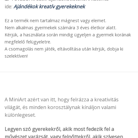
ide:
Ajándékok kreatív gyerekeknek
Ez a termék nem tartalmaz mágnest vagy elemet.
Nem alkalmas gyermekek számára 3 éves életkor alatt.
Kérjük, a használata során mindig ügyeljen a gyermek korának
megfelelő felügyeletre.
A csomagolás nem játék, eltávolítása után kérjük, dobja ki
szelektíven!
A MiniArt azért van itt, hogy felrázza a kreativitás
világát, és minden korosztálynak kínáljon valami
különlegeset.
Legyen szó gyerekekről, akik most fedezik fel a
művészet varázsát, vagy felnőttekről, akik szívesen