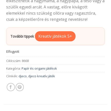
elkészíthetik a nagymama, a nagypapa, a tesó vagy a
szülők egyedi arcát. A vastag, előre kivágott
elemekkel nincs szükség ollóra vagy ragasztóra,
csak a képzelőerőre és rengeteg nevetésre!
Kreatív játékok 5+
További tippek
Elfogyott
Cikkszám:
8668
Kategória:
Papír és origami játékok
Címkék:
djeco
,
djeco kreatív játék