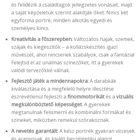
és felidézik a családtagok jellegzetes vonásait, majd
a saját képzeletük szerint alakítják őket. Nincs két
egyforma portré, minden alkotás egyedi és
személyes kincs.
Kreativitás a főszerepben:
Változatos hajak, szemek,
szájak és kiegészítők – a kollázskészítés igazi
művészet, ahol nincsenek szabályok, csak a fantázia!
Felejtsd el az unalmas színezőket, itt a gyerekek
valódi tervezőkké válnak.
Fejlesztő játék a mindennapokra:
A darabkák
kiválasztása és a megfelelő helyre illesztése
észrevétlenül fejleszti a
finommotorikát
és a
vizuális
megkülönböztető képességet
. A gyerekek
megtanulnak felismerni és kombinálni formákat és
színeket, miközben remekül szórakoznak.
A nevetés garantált:
A kész portrék gyakran viccesek
és aranyosak, és kiváló beszélgetési alapot