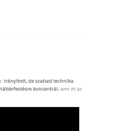
n:
irányított, de szabad technika
.
háttérfestésre koncentrál
, ami itt az