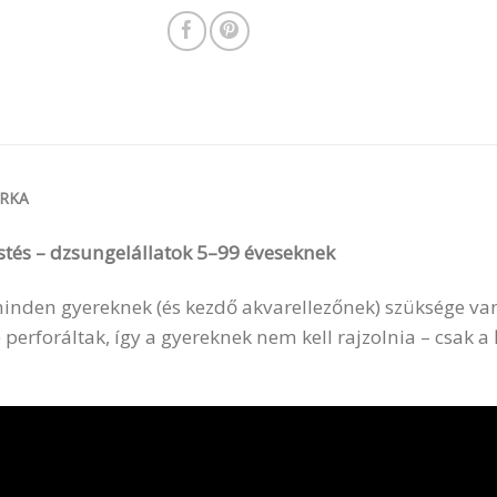
RKA
estés – dzsungelállatok 5–99 éveseknek
 minden gyereknek (és kezdő akvarellezőnek) szüksége va
 perforáltak, így a gyereknek nem kell rajzolnia – csak a