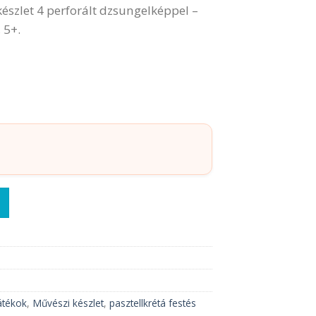
készlet 4 perforált dzsungelképpel –
 5+.
r és színátmenetek – Backlight mennyiség
átékok
,
Művészi készlet
,
pasztellkrétá festés