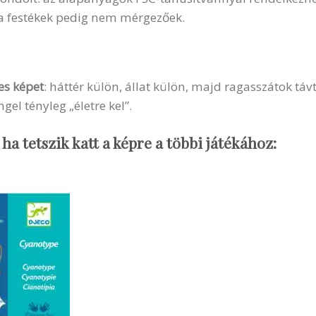
 a festékek pedig nem mérgezőek.
es képet
: háttér külön, állat külön, majd ragasszátok táv
l tényleg „életre kel”.
 ha tetszik katt a képre a többi játékához: