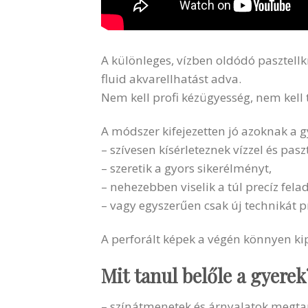
A különleges, vízben oldódó pasztellk
fluid akvarellhatást adva.
Nem kell profi kézügyesség, nem kell 
A módszer kifejezetten jó azoknak a g
– szívesen kísérleteznek vízzel és paszt
– szeretik a gyors sikerélményt,
– nehezebben viselik a túl precíz fela
– vagy egyszerűen csak új technikát 
A perforált képek a végén könnyen kip
Mit tanul belőle a gyerek
– színátmenetek és árnyalatok megta