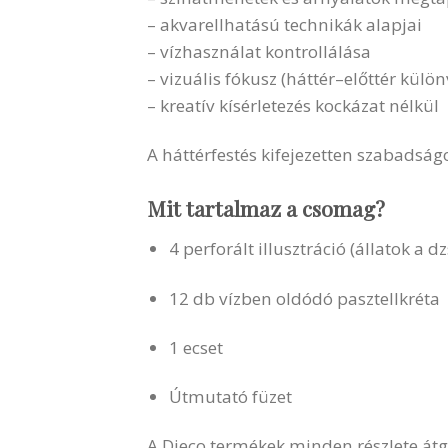
– akvarellhatású technikák alapjai
– vízhasználat kontrollálása
– vizuális fókusz (háttér–előttér külö
– kreatív kísérletezés kockázat nélkül
A háttérfestés kifejezetten szabadsá
Mit tartalmaz a csomag?
4 perforált illusztráció (állatok a 
12 db vízben oldódó pasztellkréta
1 ecset
Útmutató füzet
A Djeco termékek minden részlete átg