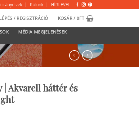
 irányelvek
Rólunk
HÍRLEVÉL
LÉPÉS / REGISZTRÁCIÓ
KOSÁR /
0
FT
ÁSOK
MÉDIA MEGJELENÉSEK
| Akvarell háttér és
ight