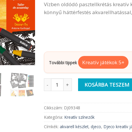
Vízben oldódó pasztellkrétás kreatív 
könnyű háttérfestés akvarellhatással,
Kreatív játékok 5+
További tippek
Djeco Művészet műhely | Akvarell hátté
KOSÁRBA TESZEM
Cikkszám:
DJ09348
Kategória:
Kreatív színezők
Címkék:
akvarell készlet
,
djeco
,
Djeco kreatív j