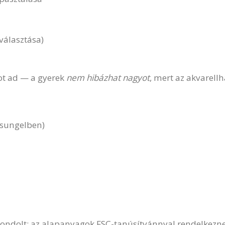
nválasztása)
got ad — a gyerek
nem hibázhat nagyot
, mert az akvarell
dzsungelben)
ondolt: az alapanyagok FSC-tanúsítvánnyal rendelkezne