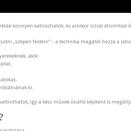
réták könnyen satírozhatók, és amikor vízzel átsimítod ő
tudni „szépen festeni” – a technika magától hozza a látv
yerekeknek, akik:
ellel,
datokat,
próbálnának ki.
attinthatók, így a kész művek önálló képként is megállj
?
pasztalása