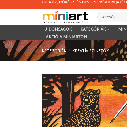
KREATÍV, MŰVÉSZI ÉS DESIGN PRÉMIUM JÁTÉ
Skip
to
Keresés
content
a
következőre:
ÚJDONSÁGOK
KATEGÓRIÁK
MIN
AKCIÓ A MINIARTON
KATEGÓRIÁK
/
KREATÍV SZÍNEZŐK