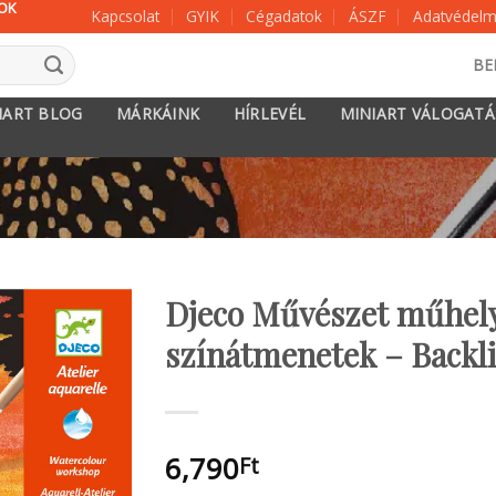
KOK
Kapcsolat
GYIK
Cégadatok
ÁSZF
Adatvédelmi
BE
IART BLOG
MÁRKÁINK
HÍRLEVÉL
MINIART VÁLOGAT
Djeco Művészet műhely 
színátmenetek – Backl
6,790
Ft