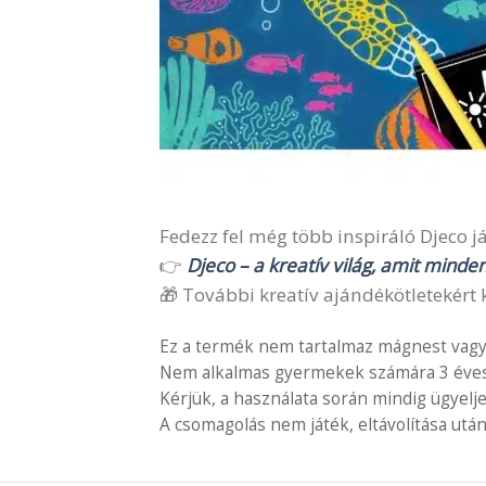
Fedezz fel még több inspiráló Djeco ját
👉
Djeco – a kreatív világ, amit minde
🎁 További kreatív ajándékötletekért k
Ez a termék nem tartalmaz mágnest vagy
Nem alkalmas gyermekek számára 3 éves é
Kérjük, a használata során mindig ügyelj
A csomagolás nem játék, eltávolítása után