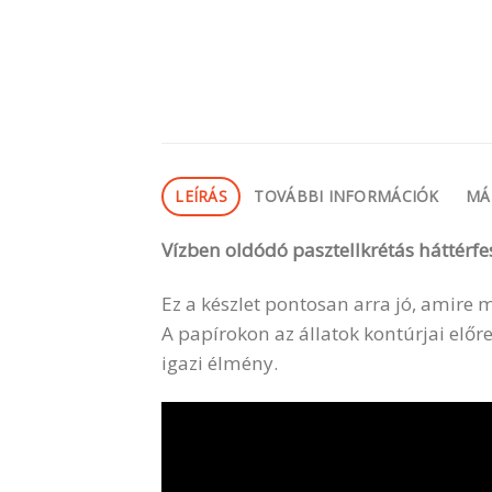
LEÍRÁS
TOVÁBBI INFORMÁCIÓK
MÁ
Vízben oldódó pasztellkrétás háttérf
Ez a készlet pontosan arra jó, amire
A papírokon az állatok kontúrjai előre
igazi élmény.