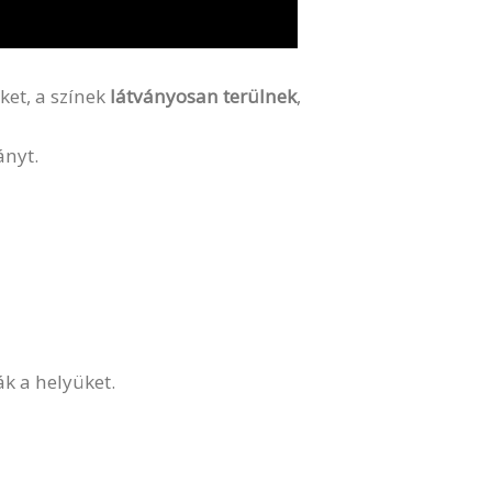
ket, a színek
látványosan terülnek
,
ányt.
ák a helyüket.