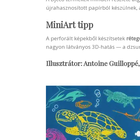
újrahasznosított papírból készülnek,
MiniArt tipp
A perforált képekből készítsetek
réteg
nagyon látványos 3D-hatás — a dzsunge
Illusztrátor: Antoine Guilloppé,