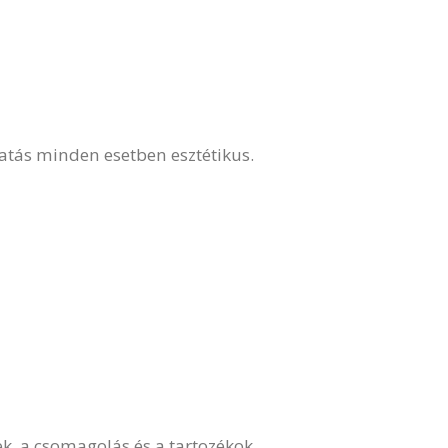
hatás minden esetben esztétikus.
k, a csomagolás és a tartozékok