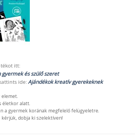
ékot itt:
n gyermek és szülő szeret
attints ide:
Ajándékok kreatív gyerekeknek
 elemet.
letkor alatt.
en a gyermek korának megfelelő felügyeletre.
 kérjük, dobja ki szelektíven!