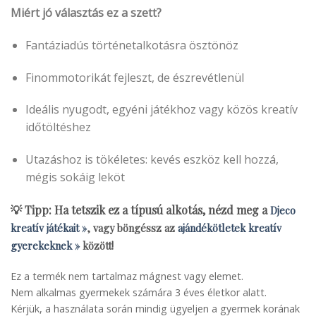
Miért jó választás ez a szett?
Fantáziadús történetalkotásra ösztönöz
Finommotorikát fejleszt, de észrevétlenül
Ideális nyugodt, egyéni játékhoz vagy közös kreatív
időtöltéshez
Utazáshoz is tökéletes: kevés eszköz kell hozzá,
mégis sokáig leköt
💡 Tipp: Ha tetszik ez a típusú alkotás, nézd meg a
Djeco
kreatív játékait »
, vagy böngéssz az
ajándékötletek kreatív
gyerekeknek »
között!
Ez a termék nem tartalmaz mágnest vagy elemet.
Nem alkalmas gyermekek számára 3 éves életkor alatt.
Kérjük, a használata során mindig ügyeljen a gyermek korának