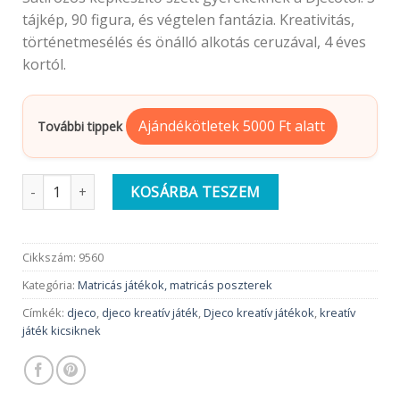
tájkép, 90 figura, és végtelen fantázia. Kreativitás,
történetmesélés és önálló alkotás ceruzával, 4 éves
kortól.
Ajándékötletek 5000 Ft alatt
További tippek
Djeco Satírozó képkészítés | Tájak mennyiség
KOSÁRBA TESZEM
Cikkszám:
9560
Kategória:
Matricás játékok, matricás poszterek
Címkék:
djeco
,
djeco kreatív játék
,
Djeco kreatív játékok
,
kreatív
játék kicsiknek