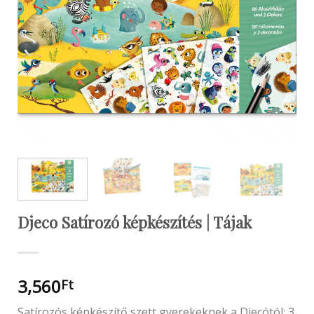
Djeco Satírozó képkészítés | Tájak
3,560
Ft
Satírozós képkészítő szett gyerekeknek a Djecótól: 3