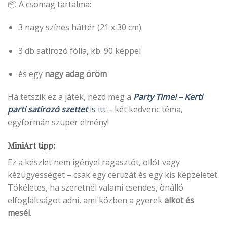
📦 A csomag tartalma:
3 nagy színes háttér (21 x 30 cm)
3 db satírozó fólia, kb. 90 képpel
és egy
nagy adag öröm
Ha tetszik ez a játék, nézd meg a
Party Time! – Kerti
parti satírozó szettet
is itt
– két kedvenc téma,
egyformán szuper élmény!
MiniArt tipp:
Ez a készlet nem igényel ragasztót, ollót vagy
kézügyességet – csak egy ceruzát és egy kis képzeletet.
Tökéletes, ha szeretnél valami csendes, önálló
elfoglaltságot adni, ami közben a gyerek
alkot és
mesél
.