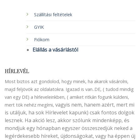
Szállítási feltételek
GYIK
Fiókom
Elállás a vásárlástól
HÍRLEVÉL
Most biztos azt gondolod, hogy minek, ha akarok vásárolni,
majd feljövök az oldalatokra. Igazad is van..DE, ( tudod mindig
van egy DE) a hírleveleinkben, ( amiket ritkán fogunk küldeni,
vagyis nem, hanem azért, mert mi
mert tök nehéz megírni,
is utáljuk, ha sok Hírlevelet kapunk) csak fontos dolgok
lesznek. Ha akció lesz, akkor szólunk mindenképp, és
mondjuk egy hónapban egyszer összeszedjük neked a
legérdekesebb híreket, újdonságokat, vagy ha éppen új