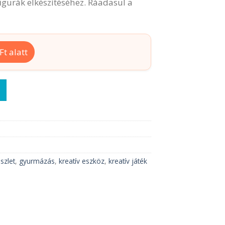
gurák elkészítéséhez. Ráadasul a
t alatt
yiség
szlet
,
gyurmázás
,
kreatív eszköz
,
kreatív játék