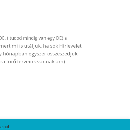
DE, ( tudod mindig van egy DE) a
ert mi is utáljuk, ha sok Hírlevelet
gy hónapban egyszer összeszedjük
ra törő terveink vannak ám) .
znál.
HÍRLEVÉL