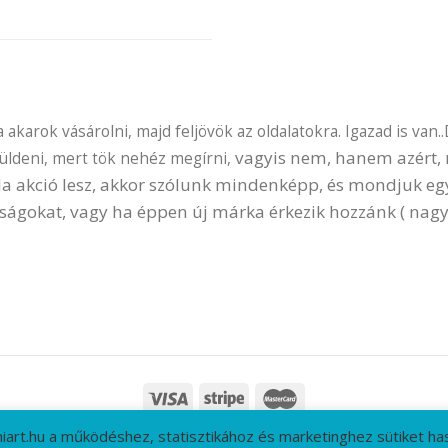
akarok vásárolni, majd feljövök az oldalatokra. Igazad is van..
vagyis nem, hanem azért, m
küldeni, mert tök nehéz megírni,
 Ha akció lesz, akkor szólunk mindenképp, és mondjuk e
ságokat, vagy ha éppen új márka érkezik hozzánk ( nagy
niart.hu a működéshez, statisztikához és marketinghez sütiket has
T
GYIK
CÉGADATOK
ÁSZF
ADATVÉDELMI IRÁNYELVEK
RÓLUNK