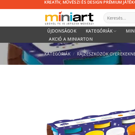
KREATÍV, MŰVÉSZI ÉS DESIGN PRÉMIUM JÁTÉ
Skip
to
Keresés
content
a
következőre:
ÚJDONSÁGOK
KATEGÓRIÁK
MIN
AKCIÓ A MINIARTON
KATEGÓRIÁK
/
RAJZESZKÖZÖK GYEREKEKN