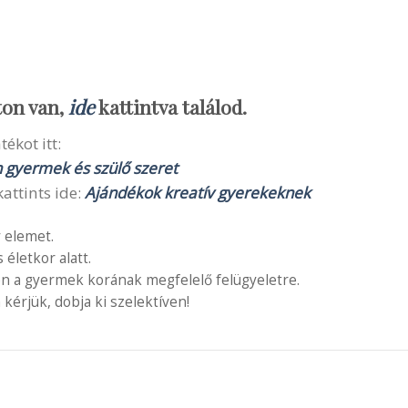
ton van,
ide
kattintva találod.
ékot itt:
n gyermek és szülő szeret
attints ide:
Ajándékok kreatív gyerekeknek
 elemet.
letkor alatt.
en a gyermek korának megfelelő felügyeletre.
 kérjük, dobja ki szelektíven!