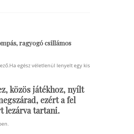
ompás, ragyogó csillámos
ő.Ha egész véletlenül lenyelt egy kis
, közös játékhoz, nyílt
egszárad, ezért a fel
 lezárva tartani.
ben.