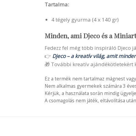
Tartalma:
4 tégely gyurma (4 x 140 gr)
Minden, ami Djeco és a Miniar
Fedezz fel még több inspiráló Djeco ját
👉
Djeco – a kreatív világ, amit minde
🎁 További kreatív ajándékötletekért k
Ez a termék nem tartalmaz mágnest vagy
Nem alkalmas gyermekek számára 3 éves é
Kérjük, a használata során mindig ügyelj
A csomagolás nem játék, eltávolítása után