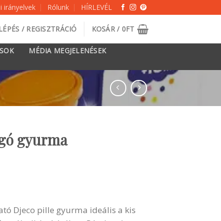
 irányelvek
Rólunk
HÍRLEVÉL
LÉPÉS / REGISZTRÁCIÓ
KOSÁR /
0
FT
ÁSOK
MÉDIA MEGJELENÉSEK
logó gyurma
tó Djeco pille gyurma ideális a kis