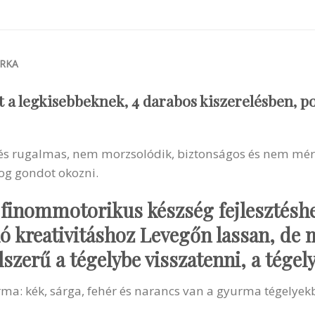
RKA
 a legkisebbeknek, 4 darabos kiszerelésben, p
 és rugalmas, nem morzsolódik, biztonságos és nem mérez
og gondot okozni.
finommotorikus készség fejlesztéshez
ló kreativitáshoz Levegőn lassan, de m
zerű a tégelybe visszatenni, a tégelyt
urma: kék, sárga, fehér és narancs van a gyurma tégelyek