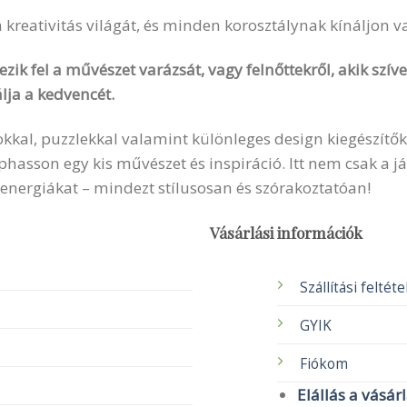
 a kreativitás világát, és minden korosztálynak kínáljon 
zik fel a művészet varázsát, vagy felnőttekről, akik szí
lja a kedvencét.
okkal, puzzlekkal valamint különleges design kiegészítők
sson egy kis művészet és inspiráció. Itt nem csak a ját
 energiákat – mindezt stílusosan és szórakoztatóan!
Vásárlási információk
Szállítási feltét
GYIK
Fiókom
Elállás a vásár