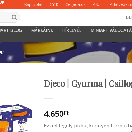
KOK
Kapcsolat
GYIK
Cégadatok
ÁSZF
Adatvédelmi
BE
IART BLOG
MÁRKÁINK
HÍRLEVÉL
MINIART VÁLOGAT
EK
Djeco | Gyurma | Csil
4,650
Ft
Ez a 4 tégely puha, könnyen formázha