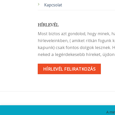
Kapcsolat
HÍRLEVÉL
Most biztos azt gondolod, hogy minek, ha 
hírleveleinkben, ( amiket ritkán fogunk 
kapunk) csak fontos dolgok lesznek.
neked a legérdekesebb híreket, újdon
HÍRLEVÉL FELIRATKOZÁS
A mi
KAPCSOLA