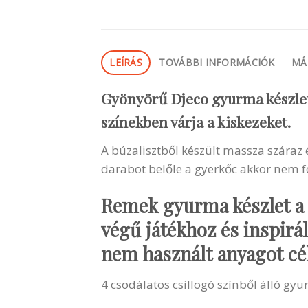
LEÍRÁS
TOVÁBBI INFORMÁCIÓK
MÁ
Gyönyörű Djeco gyurma készlet
színekben várja a kiskezeket.
A búzalisztből készült massza száraz
darabot belőle a gyerkőc akkor nem f
Remek gyurma készlet a 
végű játékhoz és inspirá
nem használt anyagot céls
4 csodálatos csillogó színből álló gy