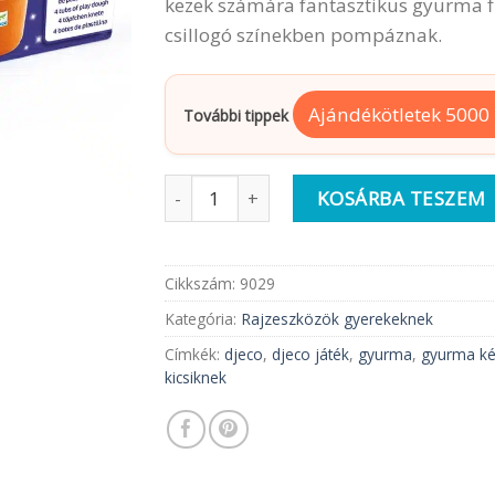
kezek számára fantasztikus gyurma fi
csillogó színekben pompáznak.
Ajándékötletek 5000 F
További tippek
Djeco | Gyurma | Csillogó gyurma menn
KOSÁRBA TESZEM
Cikkszám:
9029
Kategória:
Rajzeszközök gyerekeknek
Címkék:
djeco
,
djeco játék
,
gyurma
,
gyurma ké
kicsiknek