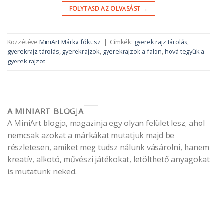
FOLYTASD AZ OLVASÁST
→
Közzétéve
MiniArt Márka fókusz
|
Címkék:
gyerek rajz tárolás
,
gyerekrajz tárolás
,
gyerekrajzok
,
gyerekrajzok a falon
,
hová tegyük a
gyerek rajzot
A MINIART BLOGJA
A MiniArt blogja, magazinja egy olyan felület lesz, ahol
nemcsak azokat a márkákat mutatjuk majd be
részletesen, amiket meg tudsz nálunk vásárolni, hanem
kreatív, alkotó, művészi játékokat, letölthető anyagokat
is mutatunk neked.