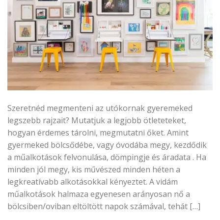
Szeretnéd megmenteni az utókornak gyeremeked
legszebb rajzait? Mutatjuk a legjobb ötleteteket,
hogyan érdemes tárolni, megmutatni őket. Amint
gyermeked bölcsődébe, vagy óvodába megy, kezdődik
a műalkotások felvonulása, dömpingje és áradata . Ha
minden jól megy, kis művészed minden héten a
legkreatívabb alkotásokkal kényeztet. A vidám
műalkotások halmaza egyenesen arányosan nő a
bölcsiben/oviban eltöltött napok számával, tehát […]