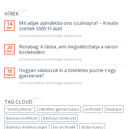
HÍREK
Mit adjak ajándékba ovis szülinapra? – Kreatív
14
ápr
szettek 5000 Ft alatt
Mit
a hozzászólások lehetősége kikapcsolva
adjak
ajándékba
Notabag: A táska, ami megváltoztatja a városi
20
ovis
márc
közlekedést
szülinapra?
Notabag:
a hozzászólások lehetősége kikapcsolva
–
A
Kreatív
táska,
Hogyan válasszuk ki a tökéletes puzzle-t egy
szettek
16
ami
5000
márc
gyereknek?
megváltoztatja
Ft
Hogyan
a hozzászólások lehetősége kikapcsolva
a
alatt
válasszuk
városi
bejegyzéshez
ki
közlekedést
a
bejegyzéshez
TAG CLOUD
tökéletes
puzzle-
"döntő pillanat"
24Bottles gyerek kulacs
arcfesték
Bauhaus
t
egy
Bauhaus kollekció
Bauhaus művészet
gyereknek?
bejegyzéshez
Bauhaus érdekességek
bio arcfesték
dizájn kulacs