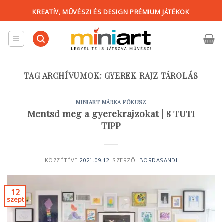
Skip
KREATÍV, MŰVÉSZI ÉS DESIGN PRÉMIUM JÁTÉKOK
to
content
TAG ARCHÍVUMOK:
GYEREK RAJZ TÁROLÁS
MINIART MÁRKA FÓKUSZ
Mentsd meg a gyerekrajzokat | 8 TUTI
TIPP
KÖZZÉTÉVE
2021.09.12.
SZERZŐ:
BORDASANDI
12
szept