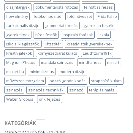
dizájntárgyak
dokumentarista fotózás
felnőtt színezés
flow élmény
fotókompozíció
fotóművészet
Frida Kahlo
funkcionális dizájn
geometriai formák
gyerek arcfesték
gyerekeknek
híres festők
inspiráló fotósok
iskola
iskolai kiegészítők.
játszótér
kreatív játék gyerekeknek
kreatív játékok
környezetbarát kulacs
Leuchtturm1917
Magnum Photos
mandala színezés
mindfulness
miniart
miniart.hu
minimalizmus
modern dizájn
művészeti mozgalom
pozitív gondolkodás
strapabíró kulacs
színezés
színezési technikák
színező
terápiás hatás.
Walter Gropius
önkifejezés
KATEGÓRIÁK
MiniArt Márka fókusz
(100)