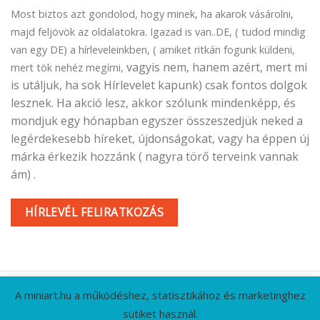
Most biztos azt gondolod, hogy minek, ha akarok vásárolni,
majd feljövök az oldalatokra. Igazad is van..DE, ( tudod mindig
van egy DE) a hírleveleinkben, ( amiket ritkán fogunk küldeni,
vagyis nem, hanem azért, mert mi
mert tök nehéz megírni,
is utáljuk, ha sok Hírlevelet kapunk) csak fontos dolgok
lesznek. Ha akció lesz, akkor szólunk mindenképp, és
mondjuk egy hónapban egyszer összeszedjük neked a
legérdekesebb híreket, újdonságokat, vagy ha éppen új
márka érkezik hozzánk ( nagyra törő terveink vannak
ám) .
HÍRLEVÉL FELIRATKOZÁS
A miniart.hu a működéshez, statisztikához és marketinghez
sütiket használ.