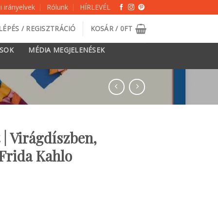
 irányelvek
Rólunk
HÍRLEVÉL
LÉPÉS / REGISZTRÁCIÓ
KOSÁR /
0
FT
ÁSOK
MÉDIA MEGJELENÉSEK
 | Virágdíszben,
 Frida Kahlo