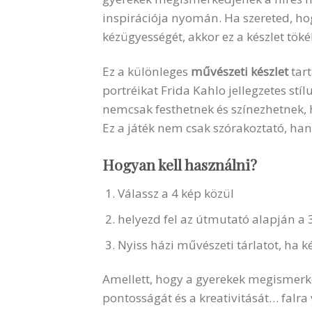
inspirációja nyomán. Ha szereted, hog
kézügyességét, akkor ez a készlet töké
Ez a különleges
művészeti készlet
tart
portréikat Frida Kahlo jellegzetes stí
nemcsak festhetnek és színezhetnek, 
Ez a játék nem csak szórakoztató, han
Hogyan kell használni?
Válassz a 4 kép közül
helyezd fel az útmutató alapján a 3d
Nyiss házi művészeti tárlatot, ha k
Amellett, hogy a gyerekek megismer
pontosságát és a kreativitását… falra 