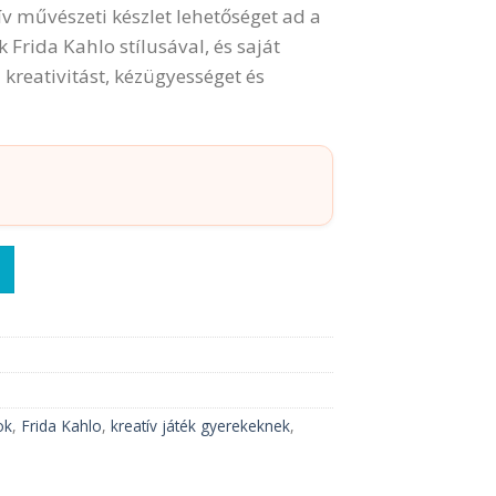
ív művészeti készlet lehetőséget ad a
rida Kahlo stílusával, és saját
a kreativitást, kézügyességet és
 Coyoacán | Inspired by Frida Kahlo mennyiség
ok
,
Frida Kahlo
,
kreatív játék gyerekeknek
,