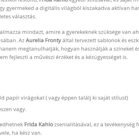
y gyermeked a digitális világból kiszakadva aktívan has
letes választás.
almazza mindazt, amire a gyerekeknek szüksége van ah
lusában. Az
Aurelia Fronty
által tervezett sablonok és esz
hanem megtanulhatják, hogyan használják a színeket és 
em fejleszti a művészi érzéket és a kézügyességet is.
 papír virágokat ( vagy éppen találj ki saját stílust)
észen vagy.
kedhetnek
Frida Kahlo
zsenialitásával, ez a tevékenység
vele, ha kész van.