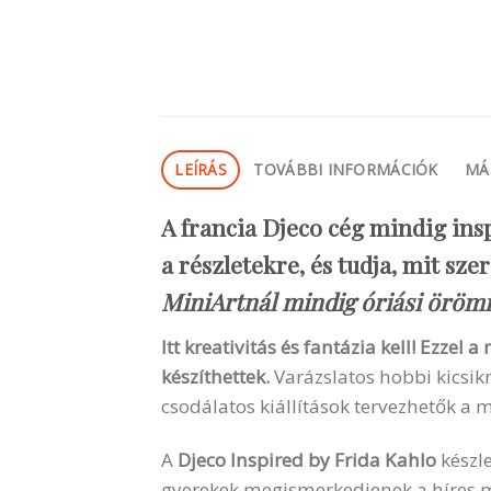
LEÍRÁS
TOVÁBBI INFORMÁCIÓK
MÁ
A francia Djeco cég mindig insp
a részletekre, és tudja, mit sz
MiniArtnál mindig óriási öröm
Itt kreativitás és fantázia kell! Ezze
készíthettek.
Varázslatos hobbi kicsik
csodálatos kiállítások tervezhetők a 
A
Djeco Inspired by Frida Kahlo
készle
gyerekek megismerkedjenek a híres m