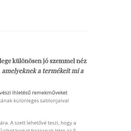
észlege különösen jó szemmel néz
, amelyeknek a termékeit mi a
 művészi ihletésű remekműveket
tának különleges sablonjaival
a. A szett lehetővé teszi, hogy a
műalkotásokat hozzanak létre az ő