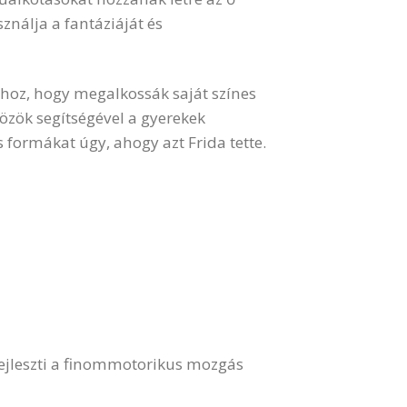
ználja a fantáziáját és
hoz, hogy megalkossák saját színes
közök segítségével a gyerekek
formákat úgy, ahogy azt Frida tette.
 fejleszti a finommotorikus mozgás