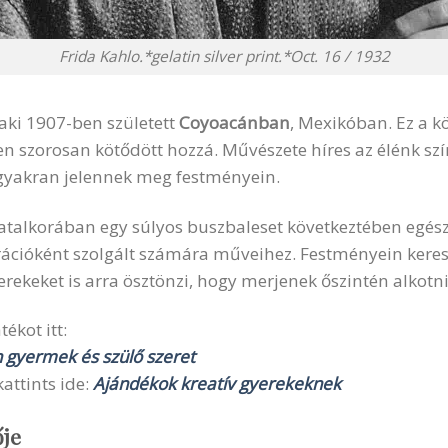
Frida Kahlo.*gelatin silver print.*Oct. 16 / 1932
 aki 1907-ben született
Coyoacánban
, Mexikóban. Ez a k
ben szorosan kötődött hozzá. Művészete híres az élénk szí
gyakran jelennek meg festményein.
 fiatalkorában egy súlyos buszbaleset következtében egész
ációként szolgált számára műveihez. Festményein kereszt
yerekeket is arra ösztönzi, hogy merjenek őszintén alkotni,
ékot itt:
n gyermek és szülő szeret
attints ide:
Ajándékok kreatív gyerekeknek
ője