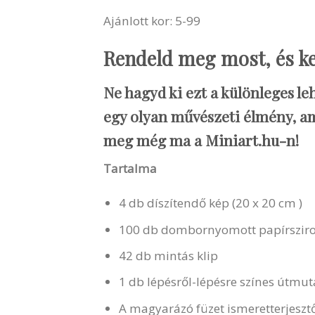
Ajánlott kor: 5-99
Rendeld meg most, és ke
Ne hagyd ki ezt a különleges l
egy olyan művészeti élmény, ame
meg még ma a Miniart.hu-n!
Tartalma
4 db díszítendő kép (20 x 20 cm )
100 db dombornyomott papírszi
42 db mintás klip
1 db lépésről-lépésre színes útmuta
A magyarázó füzet ismeretterjesztő