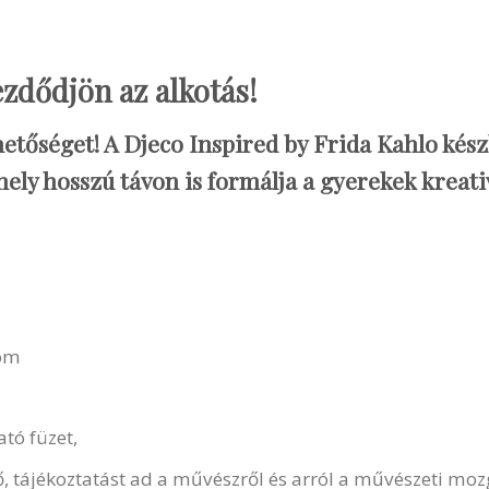
zdődjön az alkotás!
ehetőséget! A Djeco Inspired by Frida Kahlo kés
ly hosszú távon is formálja a gyerekek kreativi
rom
tó füzet,
, tájékoztatást ad a művészről és arról a művészeti mozg