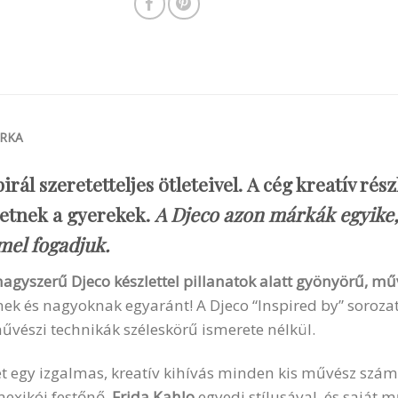
RKA
irál szeretetteljes ötleteivel. A cég kreatív r
eretnek a gyerekek.
A Djeco azon márkák egyike
mel fogadjuk.
l a nagyszerű Djeco készlettel pillanatok alatt gyönyörű,
nek és nagyoknak egyaránt! A Djeco “Inspired by” soroza
művészi technikák széleskörű ismerete nélkül.
t egy izgalmas, kreatív kihívás minden kis művész számár
exikói festőnő,
Frida Kahlo
egyedi stílusával, és saját 