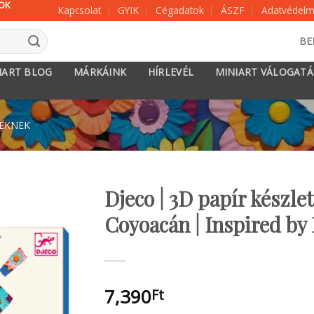
KOK
Kapcsolat
GYIK
Cégadatok
ÁSZF
Adatvédelmi
BE
IART BLOG
MÁRKÁINK
HÍRLEVÉL
MINIART VÁLOGAT
KEKNEK
Djeco | 3D papír készlet
Coyoacán | Inspired by
7,390
Ft