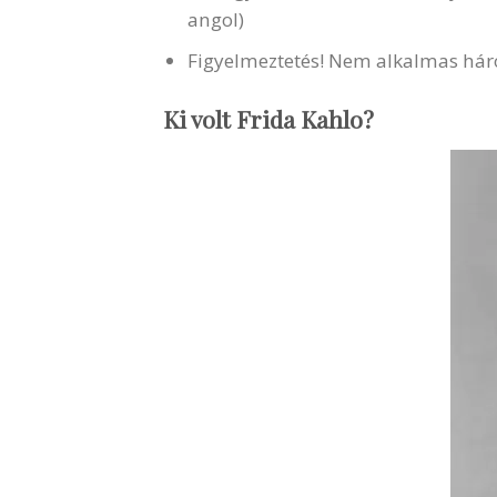
angol)
Figyelmeztetés! Nem alkalmas háro
Ki volt Frida Kahlo?