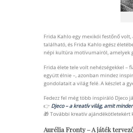
Frida Kahlo egy mexikói festőnő volt,
található, és Frida Kahlo egész életé
népi kultúra motívumairól, amelyek 
Frida élete tele volt nehézségekkel –
együtt élnie –, azonban mindez inspir
gondolatait a világ felé. A készlet a g
Fedezz fel még több inspiráló Djeco ját
👉
Djeco – a kreatív világ, amit minde
🎁 További kreatív ajándékötletekért k
Aurélia Fronty – A játék tervez