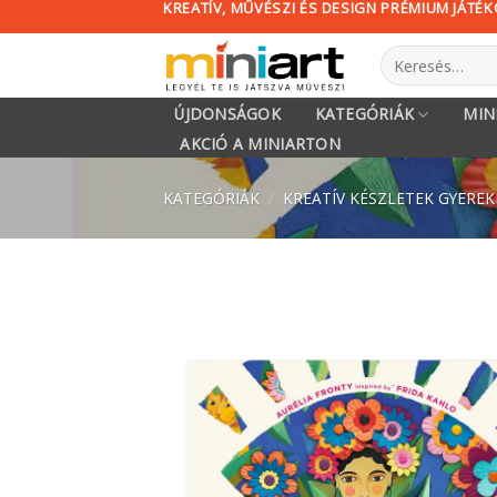
KREATÍV, MŰVÉSZI ÉS DESIGN PRÉMIUM JÁTÉ
Skip
to
Keresés
content
a
következőre:
ÚJDONSÁGOK
KATEGÓRIÁK
MIN
AKCIÓ A MINIARTON
KATEGÓRIÁK
/
KREATÍV KÉSZLETEK GYERE